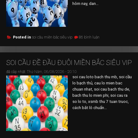
hôm nay, dan…
ở
Posted in
soi cầu miền bắc siêu vip
86 bình luận
soi
cầu
dàn
đề
10
SOI CẦU ĐỀ ĐẦU ĐUÔI MIỀN BẮC SIÊU VIP
con
miền
bắc
đã câp nhật:
Thứ Năm, 06/08/2026 - 20:10
siêu
soi cau loto bach thu mb, soi cầu
vip
lo bạch thủ, cau lo mien bac
chuan nhat, soi cau bach thu de,
bach thu lo mien phi, soi cau ra
so lo to, xsmb thu 7 tuan truoc,
cách bắt lô chuẩn…