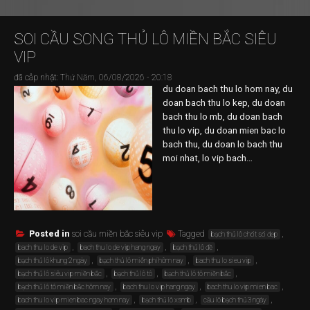
SOI CẦU SONG THỦ LÔ MIỀN BẮC SIÊU
VIP
đã câp nhật:
Thứ Năm, 06/08/2026 - 20:18
du doan bach thu lo hom nay, du
doan bach thu lo kep, du doan
bach thu lo mb, du doan bach
thu lo vip, du doan mien bac lo
bach thu, du doan lo bach thu
moi nhat, lo vip bach…
Posted in
soi cầu miền bắc siêu vip
Tagged
,
bạch thủ lô chốt số đẹp
,
,
,
bach thu lo de vip
bach thu lo de vip hang ngay
bạch thủ lô đề
,
,
,
bạch thủ lô khung 2 ngày
bạch thủ lô miễn phí hôm nay
bach thu lo sieu vip
,
,
,
bạch thủ lô siêu vip miền bắc
bạch thủ lô tô
bạch thủ lô tô miền bắc
,
,
,
bạch thủ lô tô miền bắc hôm nay
bach thu lo vip hang ngay
bach thu lo vip mien bac
,
,
,
bach thu lo vip mien bac ngay hom nay
bạch thủ lô xsmb
cầu lô bạch thủ 3 ngày