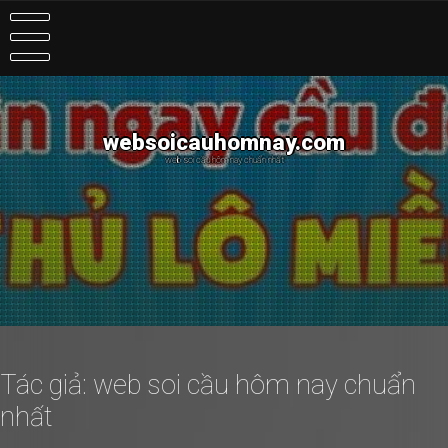
Skip
to
content
websoicauhomnay.com
web soi cầu hôm nay chuẩn nhất
Tác giả:
web soi cầu hôm nay chuẩn
nhất