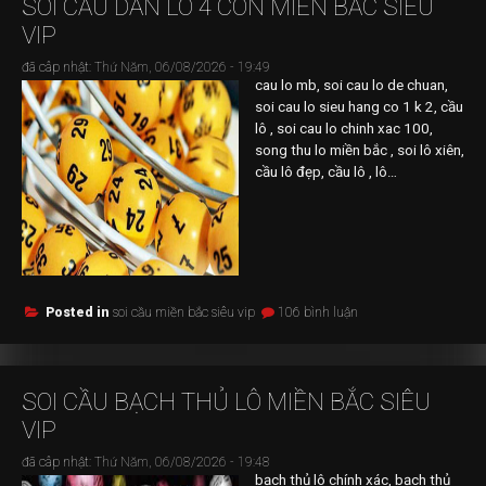
SOI CẦU DÀN LÔ 4 CON MIỀN BẮC SIÊU
kép
miền
VIP
bắc
siêu
đã câp nhật:
Thứ Năm, 06/08/2026 - 19:49
vip
cau lo mb, soi cau lo de chuan,
soi cau lo sieu hang co 1 k 2, cầu
lô , soi cau lo chinh xac 100,
song thu lo miền bắc , soi lô xiên,
cầu lô đẹp, cầu lô , lô…
ở
Posted in
soi cầu miền bắc siêu vip
106 bình luận
soi
cầu
dàn
lô
4
SOI CẦU BẠCH THỦ LÔ MIỀN BẮC SIÊU
con
miền
VIP
bắc
siêu
vip
đã câp nhật:
Thứ Năm, 06/08/2026 - 19:48
bạch thủ lô chính xác, bạch thủ