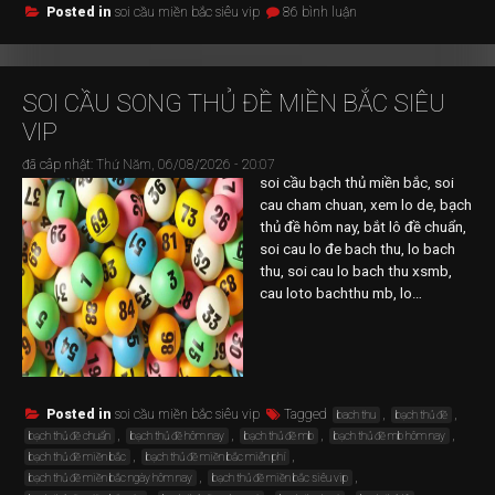
ở
Posted in
soi cầu miền bắc siêu vip
86 bình luận
soi
cầu
đề
đầu
đuôi
SOI CẦU SONG THỦ ĐỀ MIỀN BẮC SIÊU
miền
bắc
VIP
siêu
vip
đã câp nhật:
Thứ Năm, 06/08/2026 - 20:07
soi cầu bạch thủ miền bắc, soi
cau cham chuan, xem lo de, bạch
thủ đề hôm nay, bắt lô đề chuẩn,
soi cau lo đe bach thu, lo bach
thu, soi cau lo bach thu xsmb,
cau loto bachthu mb, lo…
Posted in
soi cầu miền bắc siêu vip
Tagged
,
,
bach thu
bạch thủ đề
,
,
,
,
bạch thủ đề chuẩn
bạch thủ đề hôm nay
bạch thủ đề mb
bạch thủ đề mb hôm nay
,
,
bạch thủ đề miền bắc
bạch thủ đề miền bắc miễn phí
,
,
bạch thủ đề miền bắc ngày hôm nay
bạch thủ đề miền bắc siêu vip