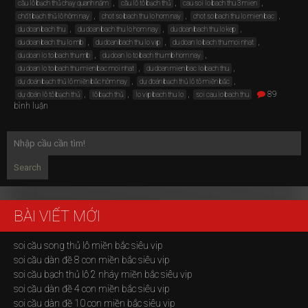
,
,
,
cầu lô bạch thủ chạy quanh năm
cầu lô tô bạch thủ
cau soi lo bach thu 3 mien
,
,
,
chốt bạch thủ lô hôm nay
chot so bach thu lo hom nay
chot so bach thu lo mien bac
,
,
,
du doan bach thu
du doan bach thu lo hom nay
du doan bach thu lo kep
,
,
,
du doan bach thu lo mb
du doan bach thu lo vip
du doan lo bach thu moi nhat
,
,
du doan lo to bach thu mb
du doan lo to bach thu mb hom nay
,
,
du doan lo to bach thu mien bac moi nhat
du doan mien bac lo bach thu
,
,
dự đoán bạch thủ lô miền bắc hôm nay
dự đoán bạch thủ lô tô miền bắc
,
,
,
89
dự đoán lô tô bạch thủ
lô bạch thủ
lo vip bach thu lo
soi cau lo bach thu
ở
bình luận
soi
cầu
song
thủ
lô
miền
Search
bắc
siêu
vip
BÀI VIẾT MỚI
soi cầu song thủ lô miền bắc siêu vip
soi cầu dàn đề 8 con miền bắc siêu vip
soi cầu bạch thủ lô 2 nháy miền bắc siêu vip
soi cầu dàn đề 4 con miền bắc siêu vip
soi cầu dàn đề 10 con miền bắc siêu vip