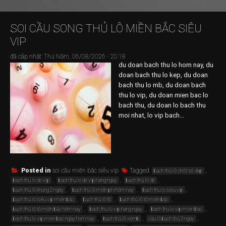
SOI CẦU SONG THỦ LÔ MIỀN BẮC SIÊU
VIP
đã câp nhật:
Thứ Năm, 06/08/2026 - 20:18
du doan bach thu lo hom nay, du
doan bach thu lo kep, du doan
bach thu lo mb, du doan bach
thu lo vip, du doan mien bac lo
bach thu, du doan lo bach thu
moi nhat, lo vip bach…
Posted in
soi cầu miền bắc siêu vip
Tagged
,
bạch thủ lô chốt số đẹp
,
,
,
bach thu lo de vip
bach thu lo de vip hang ngay
bạch thủ lô đề
,
,
,
bạch thủ lô khung 2 ngày
bạch thủ lô miễn phí hôm nay
bach thu lo sieu vip
,
,
,
bạch thủ lô siêu vip miền bắc
bạch thủ lô tô
bạch thủ lô tô miền bắc
,
,
,
bạch thủ lô tô miền bắc hôm nay
bach thu lo vip hang ngay
bach thu lo vip mien bac
,
,
,
bach thu lo vip mien bac ngay hom nay
bạch thủ lô xsmb
cầu lô bạch thủ 3 ngày