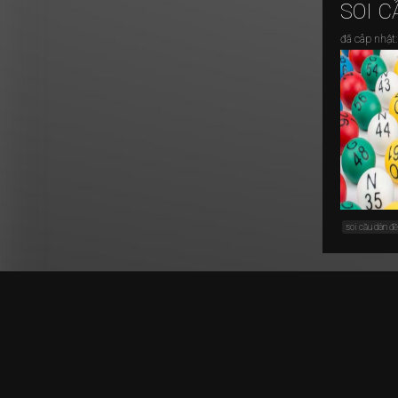
SOI C
đã câp nhật
soi cầu dàn đ