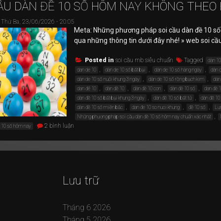
ẦU DÀN ĐỀ 10 SỐ HÔM NAY KHÔNG THEO 
:
Thứ Ba, 23/06/2026 - 20:05
Meta: Những phương pháp soi cầu dàn đề 10 số
qua những thông tin dưới đây nhé! » web soi cầ
Posted in
soi cầu mb siêu chuẩn
Tagged
dàn 10
,
,
,
dan de 10
dàn de 10 số bất bại
dàn de 10 số hàng ngày
dàn 
,
,
dàn de 10 số nuôi khung 3 ngày
dàn de 10 số rồng bạch kim
dàn
,
,
,
,
dan đê 10
dàn đề 10
dàn đề 10 con
dàn đề 10 số
dan đề 
,
,
dàn đề 10 số bất bại khung 3 ngày
dàn đề 10 số bất tử
dàn đề 10
,
,
,
dàn đề 10 số miền bắc
dan đe 10 so nuoi khung
đề 10 số
Lưu
,
Những phương pháp soi cầu dàn đề 10 số hôm nay chuẩn xác nhất
ở
2 bình luận
ề 10 số hôm nay
soi
cầu
dàn
đề
10
số
hôm
Lưu trữ
nay
không
theo
hối
Tháng 6 2026
tiếc
Tháng 5 2026