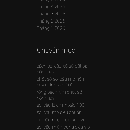
Tháng 4 2026
Tháng 3 2026
Tháng 2 2026
Tháng 1 2026
Chuyên mục
cách soi cầu xổ số bất bại
hôm nay
chốt số soi cầu mb hôm
nay chính xác 100
rồng bạch kim chốt số
hôm nay
soi cầu lô chính xác 100
soi cầu mb siêu chuẩn
soi cầu miền bắc siêu vip
soi cầu miền trung siêu vip