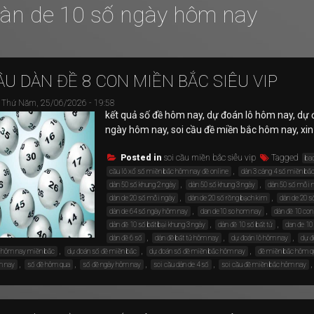
àn de 10 số ngày hôm nay
ẦU DÀN ĐỀ 8 CON MIỀN BẮC SIÊU VIP
:
Thứ Năm, 25/06/2026 - 19:58
kết quả số đề hôm nay, dự đoán lô hôm nay, dự 
ngày hôm nay, soi cầu đề miền bắc hôm nay, xi
Posted in
soi cầu miền bắc siêu vip
Tagged
ba
,
cầu lô xổ số miền bắc hôm nay đề online
dàn 3 càng 4 số miền bắ
,
,
dàn 50 số khung 2 ngày
dàn 50 số khung 3 ngày
dàn 50 số mỗi 
,
,
dàn de 20 số mỗi ngày
dàn de 20 số rồng bạch kim
dàn de 20 số
,
,
dàn de 64 số ngày hôm nay
dan de10 so hom nay
dàn đề 10 con
,
,
dàn đề 10 số bất bại khung 3 ngày
dàn đề 10 số bất tử
dan đe 10
,
,
,
dàn đề 6 số
dàn đề bất tử hôm nay
dự đoán lô hôm nay
dự đ
,
,
,
ề hôm nay miền bắc
dự đoán số đề miền bắc
dự đoán số đề miền bắc hôm nay
đề miền bắc hôm q
,
,
,
,
m nay
số đề hôm qua
số đề ngày hôm nay
soi cầu dàn de 4 số
soi cầu đề miền bắc hôm nay