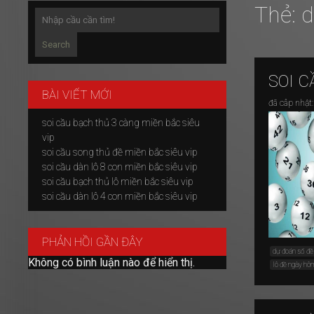
Thẻ:
d
Search
SOI C
BÀI VIẾT MỚI
đã câp nhật
soi cầu bạch thủ 3 càng miền bắc siêu
vip
soi cầu song thủ đề miền bắc siêu vip
soi cầu dàn lô 8 con miền bắc siêu vip
soi cầu bạch thủ lô miền bắc siêu vip
soi cầu dàn lô 4 con miền bắc siêu vip
PHẢN HỒI GẦN ĐÂY
dự đoán số đ
Không có bình luận nào để hiển thị.
lô đề ngày hô