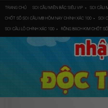
Skip
to
TRANG CHỦ
SOI CẦU MIỀN BẮC SIÊU VIP
SOI CẦU 
content
CHỐT SỐ SOI CẦU MB HÔM NAY CHÍNH XÁC 100
SOI 
SOI CẦU LÔ CHÍNH XÁC 100
RỒNG BẠCH KIM CHỐT S