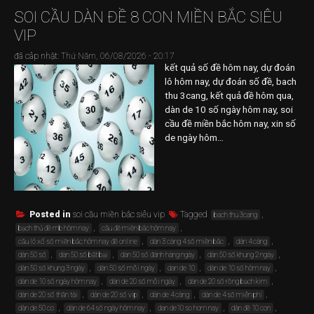
SOI CẦU DÀN ĐỀ 8 CON MIỀN BẮC SIÊU
VIP
đã câp nhật:
Thứ Năm, 06/08/2026 - 20:17
kết quả số đề hôm nay, dự đoán
lô hôm nay, dự đoán số đề, bach
thu 3cang, kết quả đề hôm qua,
dàn de 10 số ngày hôm nay, soi
cầu đề miền bắc hôm nay, xin số
de ngày hôm…
Posted in
soi cầu miền bắc siêu vip
Tagged
,
bach thu 3cang
,
,
bạch thủ đề mb hôm nay
cầu đề miền bắc hôm nay
,
,
,
cầu lô xổ số miền bắc hôm nay đề online
dàn 3 càng 4 số miền bắc
dàn 4 càng
,
,
,
,
dàn 50 số
dàn 50 số bất bại
dàn 50 số đánh hàng ngày
dàn 50 số khung 2 ngày
,
,
,
,
dàn 50 số khung 3 ngày
dàn 50 số mỗi ngày
dan de 10
dàn de 10 số hôm nay
,
,
,
dàn de 10 số ngày hôm nay
dàn de 20 số mỗi ngày
dàn de 20 số rồng bạch kim
,
,
,
,
dàn de 20 số thần tài
dàn de 20 số vip
dàn de 4 càng
dàn de 4 số miễn phí
,
,
,
,
dàn de 50 co
dàn de 64 số ngày hôm nay
dan de10 so hom nay
dàn đề 10 con