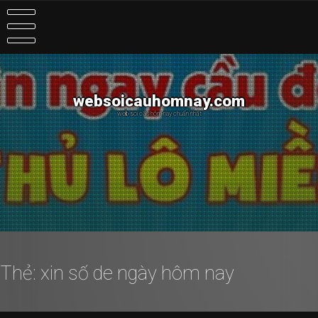
Skip
to
content
websoicauhomnay.com
web soi cầu hôm nay chuẩn nhất
Thẻ:
xin số de ngày hôm nay