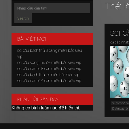
Thẻ:
l
Search
SOI C
BÀI VIẾT MỚI
đã câp nhật
soi cầu bạch thủ 3 càng miền bắc siêu
vip
soi cầu song thủ đề miền bắc siêu vip
soi cầu dàn lô 8 con miền bắc siêu vip
soi cầu bạch thủ lô miền bắc siêu vip
soi cầu dàn lô 4 con miền bắc siêu vip
PHẢN HỒI GẦN ĐÂY
dự đoán số đ
Không có bình luận nào để hiển thị.
lô đề ngày hô