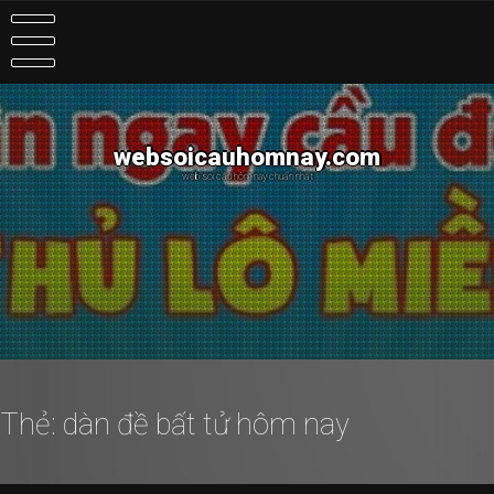
Skip
to
content
websoicauhomnay.com
web soi cầu hôm nay chuẩn nhất
Thẻ:
dàn đề bất tử hôm nay