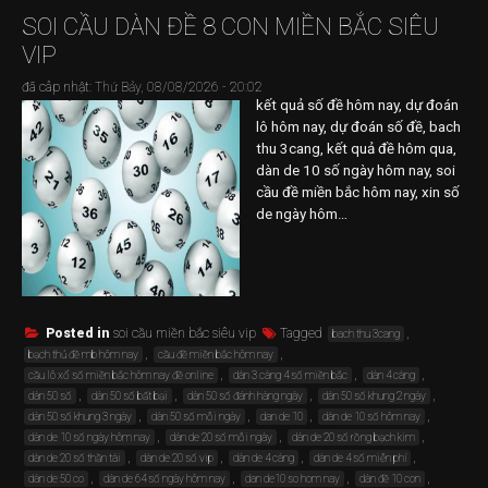
SOI CẦU DÀN ĐỀ 8 CON MIỀN BẮC SIÊU
VIP
đã câp nhật:
Thứ Bảy, 08/08/2026 - 20:02
kết quả số đề hôm nay, dự đoán
lô hôm nay, dự đoán số đề, bach
thu 3cang, kết quả đề hôm qua,
dàn de 10 số ngày hôm nay, soi
cầu đề miền bắc hôm nay, xin số
de ngày hôm…
Posted in
soi cầu miền bắc siêu vip
Tagged
,
bach thu 3cang
,
,
bạch thủ đề mb hôm nay
cầu đề miền bắc hôm nay
,
,
,
cầu lô xổ số miền bắc hôm nay đề online
dàn 3 càng 4 số miền bắc
dàn 4 càng
,
,
,
,
dàn 50 số
dàn 50 số bất bại
dàn 50 số đánh hàng ngày
dàn 50 số khung 2 ngày
,
,
,
,
dàn 50 số khung 3 ngày
dàn 50 số mỗi ngày
dan de 10
dàn de 10 số hôm nay
,
,
,
dàn de 10 số ngày hôm nay
dàn de 20 số mỗi ngày
dàn de 20 số rồng bạch kim
,
,
,
,
dàn de 20 số thần tài
dàn de 20 số vip
dàn de 4 càng
dàn de 4 số miễn phí
,
,
,
,
dàn de 50 co
dàn de 64 số ngày hôm nay
dan de10 so hom nay
dàn đề 10 con