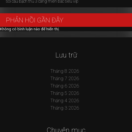
soi cầu bạch thủ 3 càng miền bắc siêu vip
PHẢN HỒI GẦN ĐÂY
Không có bình luận nào để hiển thị.
Lưu trữ
Tháng 8 2026
Tháng 7 2026
Tháng 6 2026
Tháng 5 2026
Tháng 4 2026
Tháng 3 2026
Chuyên mục