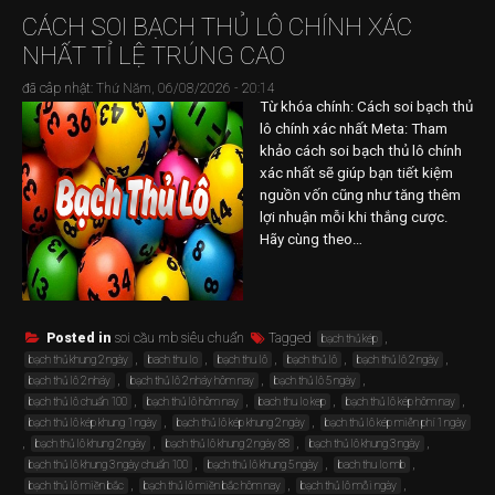
CÁCH SOI BẠCH THỦ LÔ CHÍNH XÁC
NHẤT TỈ LỆ TRÚNG CAO
đã câp nhật:
Thứ Năm, 06/08/2026 - 20:14
Từ khóa chính: Cách soi bạch thủ
lô chính xác nhất Meta: Tham
khảo cách soi bạch thủ lô chính
xác nhất sẽ giúp bạn tiết kiệm
nguồn vốn cũng như tăng thêm
lợi nhuận mỗi khi thắng cược.
Hãy cùng theo…
Posted in
soi cầu mb siêu chuẩn
Tagged
,
bạch thủ kép
,
,
,
,
,
bạch thủ khung 2 ngày
bach thu lo
bạch thu lô
bạch thủ lô
bạch thủ lô 2 ngày
,
,
,
bạch thủ lô 2 nháy
bạch thủ lô 2 nháy hôm nay
bạch thủ lô 5 ngày
,
,
,
,
bạch thủ lô chuẩn 100
bạch thủ lô hôm nay
bach thu lo kep
bạch thủ lô kép hôm nay
,
,
bạch thủ lô kép khung 1 ngày
bạch thủ lô kép khung 2 ngày
bạch thủ lô kép miễn phí 1 ngày
,
,
,
,
bạch thủ lô khung 2 ngày
bạch thủ lô khung 2 ngày 88
bạch thủ lô khung 3 ngày
,
,
,
bạch thủ lô khung 3 ngày chuẩn 100
bạch thủ lô khung 5 ngày
bach thu lo mb
,
,
,
bạch thủ lô miền bắc
bạch thủ lô miền bắc hôm nay
bạch thủ lô mỗi ngày