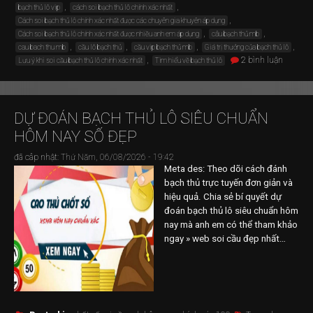
,
,
bạch thủ lô vip
cách soi bạch thủ lô chính xác nhất
,
Cách soi bạch thủ lô chính xác nhất được các chuyên gia khuyên áp dụng
,
,
Cách soi bạch thủ lô chính xác nhất được nhiều anh em áp dụng
câu bạch thủ mb
,
,
,
,
cau bach thu mb
cầu lô bạch thủ
cầu vip bạch thủ mb
Giá trị thưởng của bạch thủ lô
ở
,
2 bình luận
Lưu ý khi soi cầu bạch thủ lô chính xác nhất
Tìm hiểu về bạch thủ lô
cách
soi
bạch
thủ
lô
DỰ ĐOÁN BẠCH THỦ LÔ SIÊU CHUẨN
chính
xác
HÔM NAY SỐ ĐẸP
nhất
tỉ
lệ
đã câp nhật:
Thứ Năm, 06/08/2026 - 19:42
trúng
Meta des: Theo dõi cách đánh
cao
bạch thủ trực tuyến đơn giản và
hiệu quả. Chia sẻ bí quyết dự
đoán bạch thủ lô siêu chuẩn hôm
nay mà anh em có thể tham khảo
ngay » web soi cầu đẹp nhất…