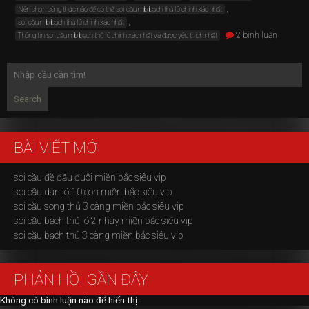
,
Nên chọn công thức nào để có thể soi cầu mb bạch thủ lô chính xác nhất
,
soi cầu mb bạch thủ lô chính xác nhất
ở
2 bình luận
Thông tin soi cầu mb bạch thủ lô chính xác nhất và được yêu thích nhất
soi
cầu
mb
bạch
thủ
lô
Search
chính
xác
nhất
ăn
lớn
BÀI VIẾT MỚI
soi cầu đề đầu đuôi miền bắc siêu vip
soi cầu dàn lô 10 con miền bắc siêu vip
soi cầu song thủ 3 càng miền bắc siêu vip
soi cầu bạch thủ lô 2 nháy miền bắc siêu vip
soi cầu bạch thủ 3 càng miền bắc siêu vip
PHẢN HỒI GẦN ĐÂY
Không có bình luận nào để hiển thị.