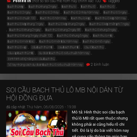
Posted in
chốt số soi cầu mb hôm nay chính xác 100
Tagged
,
,
,
,
,
bạch thủ kép
bạch thủ khung 2 ngày
bach thu lo
bạch thu lô
bạch thủ lô
,
,
,
,
bạch thủ lô 2 ngày
bạch thủ lô 2 nháy
bạch thủ lô 2 nháy hôm nay
bạch thủ lô 5 ngày
,
,
,
,
bạch thủ lô chuẩn 100
bạch thủ lô hôm nay
bach thu lo kep
bạch thủ lô kép hôm nay
,
,
bạch thủ lô kép khung 1 ngày
bạch thủ lô kép khung 2 ngày
bạch thủ lô kép miễn phí 1 ngày
,
,
,
,
bạch thủ lô khung 2 ngày
bạch thủ lô khung 2 ngày 88
bạch thủ lô khung 3 ngày
,
,
,
bạch thủ lô khung 3 ngày chuẩn 100
bạch thủ lô khung 5 ngày
bach thu lo mb
,
,
,
bạch thủ lô miền bắc
bạch thủ lô miền bắc hôm nay
bạch thủ lô mỗi ngày
,
,
,
,
bạch thủ lô vip
câu bạch thủ mb
cau bach thu mb
cầu lô bạch thủ
,
,
cầu vip bạch thủ mb
dự đoán bạch thủ lô siêu chuẩn hôm nay
,
Định hình về kỹ năng soi cầu bạch thủ
ở
2 bình luận
Sổ tay những cách dự đoán bạch thủ lô siêu chuẩn hôm nay
dự
đoán
bạch
thủ
lô
SOI CẦU BẠCH THỦ LÔ MB NỘI DÁN TỪ
siêu
chuẩn
HỘI ĐỒNG ĐƯA
hôm
nay
số
đã câp nhật:
Thứ Năm, 06/08/2026 - 19:38
đẹp
Mô tả: Hình thức soi cầu bạch
thủ lô MB rất quen thuộc nhưng
không phải ai cũng hiểu rõ chi
tiết. Đó là lý do bài viết hôm nay
sẽ cung cấp thông tin giúp bạn