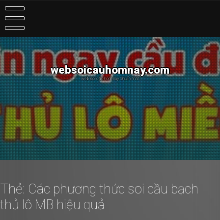
Skip
to
content
websoicauhomnay.com
web soi cầu hôm nay chuẩn nhất
Thẻ:
Các phương thức soi cầu bạch
thủ lô MB hiệu quả