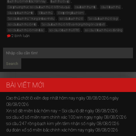
,
,
bạch thủ lô miền bắc hôm nay
bạch thủ lô vip
,
,
,
Các phương thức soi cầu bạch thủ lô MB hiệu quả
cau bach thu mb
cầu lô bạch thủ
,
,
,
cầu vip bạch thủ mb
lô bạch thủ
lô kép rồng bạch kim
,
,
,
Soi cầu bạch thủ 1 trúng ăn bao nhiêu
soi cầu bạch thủ lô
Soi cầu bạch thủ lô là gì
,
,
soi cầu bạch thủ lô mb
Soi cầu bạch thủ lô MB và những thông tin cần biết
,
,
soi cầu bạch thủ lô miền bắc
soi cầu lô bạch thủ 8785
soi cầu lô bạch thủ xs đà nẵng
ở
2 bình luận
soi
cầu
bạch
thủ
lô
mb
Search
nội
dán
từ
hội
đồng
BÀI VIẾT MỚI
đưa
Cao thủ chốt lô xiên đẹp nhất hôm nay ngày 08/08/2026 ngày
08/08/2026
Xin số đề miền bắc hôm nay – Soi cầu lô đề ngày 08/08/2026
soi cầu xổ số miền nam chính xác 100 win ngay ngày 08/08/2026
soi cầu 247 rồng bạch kim yên tâm nhận số ngày 08/08/2026
dự đoán xổ số miền bắc chính xác hôm nay ngày 08/08/2026