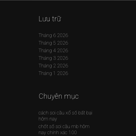
thủ
lô
chính
xác
Lưu trữ
nhất
tỉ
lệ
trúng
cao
Tháng 6 2026
Tháng 5 2026
Tháng 4 2026
Tháng 3 2026
Tháng 2 2026
Tháng 1 2026
Chuyên mục
cách soi cầu xổ số bất bại
hôm nay
chốt số soi cầu mb hôm
nay chính xác 100