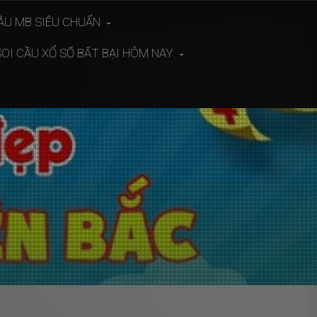
ẦU MB SIÊU CHUẨN
OI CẦU XỔ SỐ BẤT BẠI HÔM NAY