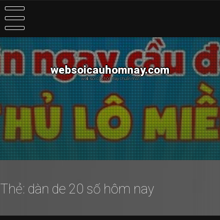
Skip
to
content
websoicauhomnay.com
web soi cầu hôm nay chuẩn nhất
Thẻ:
dàn de 20 số hôm nay