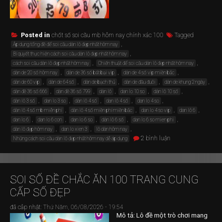
Posted in
chốt số soi cầu mb hôm nay chính xác 100
Tagged
,
Áp dụng tổng đề để soi cầu dàn lô đẹp nhất hôm nay
,
Bí quyết thực hiện cách soi cầu dàn lô đẹp nhất hôm nay
,
,
cách soi cầu dàn lô đẹp nhất hôm nay
Chiến thuật để soi cầu dàn lô đẹp nhất hôm nay
,
,
,
dàn de 20 số hôm nay
dàn de 36 số bất bại vip
dàn de 4 số vip miền bắc
,
,
,
,
,
dàn de 60 vip
dàn de 64 số
dàn de bạch thủ
dàn de đầu đuôi
dàn de khung 2 ngày
,
,
,
,
,
dàn đề 36 số 666
dàn đề 36 số 799
dàn lô
dan lo 10 so
dàn lô 10 số
,
,
,
,
,
dàn lô 3 số
dan lo 3 so
dàn lô 4 số
dan lô 4 số
dan lo 4 so
,
,
,
,
dàn lô 4 số mb miễn phí
dàn lô 4 số miền phí miền bắc
dan lo 4 so vip
dan lô 6
,
,
,
,
,
dan lo 6
dan lo 6 con
dan lo 6 so
dàn lô 6 số
dan lo 6 so mien phi
,
,
,
dàn lô đẹp hôm nay
dan lo xien 3
lô dàn hôm nay
ở
2 bình luận
Những cách soi cầu dàn lô đẹp nhất hôm nay dễ áp dụng
cách
soi
cầu
dàn
lô
SOI SỐ ĐỀ CHẮC ĂN 100 TRANG CUNG
đẹp
nhất
CẤP SỐ ĐẸP
hôm
nay
đã câp nhật:
Thứ Năm, 06/08/2026 - 19:54
Mô tả: Lô đề một trò chơi mang