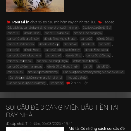
Posted in
chốt số soi cầu mb hôm nay chính xác 100
Tagged
,
,
Các cách lắp dàn đề đẹp nhất hôm nay cho người mới chơi
Cấu tạo của dàn đề là gì
,
,
,
,
dan de 10
dàn de 10 số
dàn de 10 số bất bại
dàn de 10 số hàng ngày
,
,
,
,
dàn de 10 số khung 3 ngày
dàn de 16 số khung 3 ngày
dan de 20
dàn de 20 số
,
,
,
,
,
dàn de 20 số hôm nay
dàn de 20 số vip
dan de 247
dan de 30
dan de 36
,
,
,
,
dàn de 36
dàn de 36 số
dàn de 36 số bất bại hôm nay
dàn de 36 số bất tử
,
,
,
,
dàn de 36 số rồng bạch kim
dàn de 50 số
dan de 50 so
dàn de 50 số 2 ngày
,
,
,
dàn de 50 số bất bại
dàn de 50 số khung 1 ngày
dàn de 60 số bất bại
,
,
,
,
dàn de 60 số đánh hàng ngày
dàn de 60 số khung 2 ngày
dàn đề
dàn đề 36
,
,
dan đề 60 số
dàn đề đẹp nhất hôm nay
Dàn đề đẹp nhất hôm nay mang đến cặp số tài lộc
,
,
,
Dàn đề đẹp nhất hôm nay mang lại lợi ích gì
hiệu quả thế nào
ở
,
2 bình luận
Lập dàn đề số đẹp có khó không
tao dan de
dàn
đề
đẹp
nhất
hôm
SOI CẦU ĐỀ 3 CÀNG MIỀN BẮC TIỀN TÀI
nay
các
ĐẦY NHÀ
bạn
sẽ
giàu
đã câp nhật:
Thứ Năm, 06/08/2026 - 19:41
Mô tả: Có những cách soi cầu đề