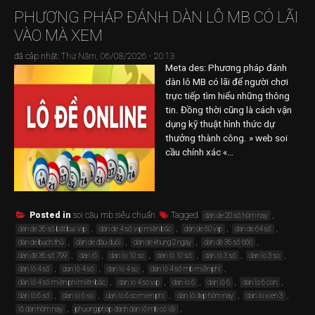
PHƯƠNG PHÁP ĐÁNH DÀN LÔ MB CÓ LÃI
VÀO MÀ XEM
đã câp nhật:
Thứ Năm, 06/08/2026 - 20:13
Meta des: Phương pháp đánh
dàn lô MB có lãi để người chơi
trực tiếp tìm hiểu những thông
tin. Đồng thời cũng là cách vận
dụng kỹ thuật hình thức dự
thưởng thành công. » web soi
cầu chính xác «…
Posted in
soi cầu mb siêu chuẩn
Tagged
,
dàn de 20 số hôm nay
,
,
,
,
dàn de 36 số bất bại vip
dàn de 4 số vip miền bắc
dàn de 60 vip
dàn de 64 số
,
,
,
,
dàn de bạch thủ
dàn de đầu đuôi
dàn de khung 2 ngày
dàn đề 36 số 666
,
,
,
,
,
,
dàn đề 36 số 799
dàn lô
dan lo 10 so
dàn lô 10 số
dàn lô 3 số
dan lo 3 so
,
,
,
,
dàn lô 4 số
dan lô 4 số
dan lo 4 so
dàn lô 4 số mb miễn phí
,
,
,
,
,
dàn lô 4 số miền phí miền bắc
dan lo 4 so vip
dan lo 6
dan lô 6
dan lo 6 con
,
,
,
,
,
dàn lô 6 số
dan lo 6 so
dan lo 6 so mien phi
dàn lô đẹp hôm nay
dan lo xien 3
,
,
lô dàn hôm nay
phương pháp đánh dàn lô mb có lãi