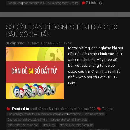
ở
2 bình luận
Top phương pháp đánh dàn lô MB có lãi nâng cao tỷ lệ trúng
phương
pháp
đánh
dàn
lô
SOI CẦU DÀN ĐỀ XSMB CHÍNH XÁC 100
mb
có
CẦU SỐ CHUẨN
lãi
vào
mà
đã câp nhật:
Thứ Năm, 06/08/2026 - 19:56
xem
Meta: Những kinh nghiệm khi soi
cầu dàn đề xsmb chính xác 100
anh em cần biết. Hãy theo dõi
bài viết của chúng tôi để có
được câu trả lời chính xác nhất
nhé! » web soi cầu win2888 «
Các…
Posted in
chốt số soi cầu mb hôm nay chính xác 100
Tagged
,
Các kinh nghiệm khi thực hiện soi cầu dàn đề xsmb chính xác 100 chuẩn xác nhất
,
Các loại dàn đề hay xuất hiện nhất mà người chơi có thể tham khảo
,
,
,
dàn 3 càng 6 số miền bắc
dàn 30 số
dàn de 10 số rồng bạch kim