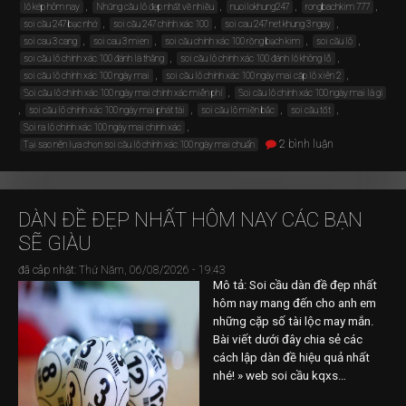
,
,
,
,
lô kép hôm nay
Những cầu lô đẹp nhất về nhiều
nuoilokhung247
rongbachkim 777
,
,
,
soi cầu 247 bạc nhớ
soi cầu 247 chính xác 100
soi cau 247 net khung 3 ngay
,
,
,
,
soi cau 3 cang
soi cau 3 mien
soi cầu chính xác 100 rồng bạch kim
soi cầu lô
,
,
soi cầu lô chính xác 100 đánh là thắng
soi cầu lô chính xác 100 đánh lô không lỗ
,
,
soi cầu lô chính xác 100 ngày mai
soi cầu lô chính xác 100 ngày mai cặp lô xiên 2
,
Soi cầu lô chính xác 100 ngày mai chính xác miễn phí
Soi cầu lô chính xác 100 ngày mai là gì
,
,
,
,
soi cầu lô chính xác 100 ngày mai phát tài
soi cầu lô miền bắc
soi cầu tốt
,
Soi ra lô chính xác 100 ngày mai chính xác
ở
2 bình luận
Tại sao nên lựa chọn soi cầu lô chính xác 100 ngày mai chuẩn
soi
cầu
lô
chính
xác
DÀN ĐỀ ĐẸP NHẤT HÔM NAY CÁC BẠN
100
ngày
SẼ GIÀU
mai
hiệu
quả
đã câp nhật:
Thứ Năm, 06/08/2026 - 19:43
nhất
Mô tả: Soi cầu dàn đề đẹp nhất
hôm nay mang đến cho anh em
những cặp số tài lộc may mắn.
Bài viết dưới đây chia sẻ các
cách lập dàn đề hiệu quả nhất
nhé! » web soi cầu kqxs…