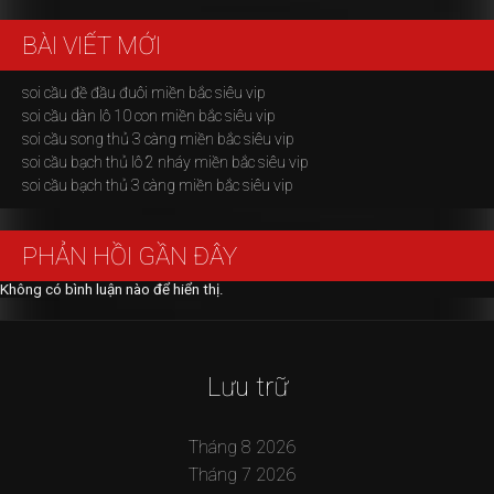
chính
xác
BÀI VIẾT MỚI
soi cầu đề đầu đuôi miền bắc siêu vip
soi cầu dàn lô 10 con miền bắc siêu vip
soi cầu song thủ 3 càng miền bắc siêu vip
soi cầu bạch thủ lô 2 nháy miền bắc siêu vip
soi cầu bạch thủ 3 càng miền bắc siêu vip
PHẢN HỒI GẦN ĐÂY
Không có bình luận nào để hiển thị.
Lưu trữ
Tháng 8 2026
Tháng 7 2026