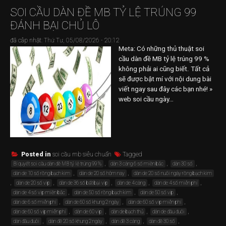
SOI CẦU DÀN ĐỀ MB TỶ LỆ TRÚNG 99
ĐÁNH BẠI CHỦ LÔ
đã câp nhật:
Thứ Tư, 05/08/2026 - 20:12
Meta: Có những thủ thuật soi
cầu dàn đề MB tỷ lệ trúng 99 %
không phải ai cũng biết. Tất cả
sẽ được bật mí với nội dung bài
viết ngay sau đây các bạn nhé! »
web soi cầu ngày…
Posted in
soi cầu mb siêu chuẩn
Tagged
,
,
,
Bí quyết soi cầu dàn đề MB tỷ lệ trúng 99 %
dàn 3 càng 6 số miền bắc
dàn 30 số
,
,
dàn de 10 số rồng bạch kim
dàn de 20 số hôm nay
dàn de 20 số nuôi ngày rồng bạch kim
,
,
,
,
,
dàn de 20 số vip
dàn de 36 số bất bại vip
dàn de 4 càng
dàn de 4 số miễn phí
,
,
,
dàn de 4 số vip miền bắc
dàn de 50 số rồng bạch kim
dàn de 50 số víp
,
,
,
dàn de 6 số miễn phí
dàn de 60 số khung 2 ngày
dàn de 60 số vip miễn phí
,
,
,
,
dàn de 60 số víp miễn phí
dàn de 60 vip
dàn de bạch thủ
dàn de đầu đuôi
,
,
,
,
dàn đầu đuôi
dàn đề 20 số khung 2 ngày
dàn đề 3 càng
dàn đề 30 số