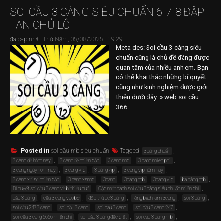
SOI CẦU 3 CÀNG SIÊU CHUẨN 6-7-8 ĐẬP
TAN CHỦ LÔ
đã câp nhật:
Thứ Năm, 06/08/2026 - 19:29
Meta des: Soi cầu 3 càng siêu
chuẩn cũng là chủ đề đáng được
quan tâm của nhiều anh em. Bạn
có thể khai thác những bí quyết
cũng như kinh nghiệm được giới
thiệu dưới đây. » web soi cầu
366…
Posted in
soi cầu mb siêu chuẩn
Tagged
,
3 càng chuẩn
,
,
,
,
3 càng đề hôm nay
3 càng đề miền bắc
3 càng mb
3 cang mien phi
,
,
,
,
3 càng ngày hôm nay
3 cang vip
3 càng vip
3 càng vip hôm nay
,
,
,
,
,
,
3 càng xổ số miền bắc
3 càng xsmb
3cang
3cang mb
3cang vip
ba càng mb
,
,
Bí quyết soi cầu 3 càng về bờ hiệu quả
Cập nhật cách soi cầu 3 càng siêu chuẩn miễn phí
,
,
,
,
,
cầu 3 càng
cầu 3 càng vào bờ
độc thủ de 3 càng
rồng bạch kim 3cang
soi 3 càng
,
,
,
,
soi cầu 247 3 càng
soi cầu 3 càng
soi cau 3 cang
soi cầu 3 càng 247
,
,
,
soi cầu 3 càng 6666 miễn phí
soi cầu 3 càng đặc biệt
soi cau 3 cang mb