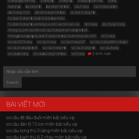
,
,
,
,
,
3 càng ngày hôm nay
3 càng vip
3 cang vip
3 càng vip hôm nay
3cang
,
,
,
,
,
3cang vip
ba càng mb
ba càng miền bắc
cầu 3 càng
cầu 3 càng vào bờ
,
,
,
dàn 3 càng 10 số
dàn de 3 càng miền bắc
dự đoán 3 càng mb
,
Dự đoán 3 càng mb chuẩn tỷ lệ ăn bao nhiêu
,
,
,
Dự đoán 3 càng mb và những lưu ý khi vào tiền nuôi cầu
đề 3 càng
độc thủ de 3 càng
,
Những lưu ý khi vào tiền nuôi cầu 3 càng anh em cần phải biết
,
,
Những phương pháp dự đoán 3 càng miền bắc chuẩn không cần chỉnh
soi 3 càng
,
,
,
,
soi cầu 247 3 càng
soi cau 3 cang
soi cầu 3 càng 247
soi cầu 3 càng 6666 miễn phí
,
,
,
,
soi cầu 3 càng đặc biệt
soi cầu 3 càng mb
soi cau 3 cang mb
soi cau 3cang
ở
,
,
2 bình luận
soi cầu ba càng
soi cầu ba càng miền bắc
soi3 cang
dự
đoán
3
càng
mb
chỉ
Search
mất
3
phút
có
ngay
BÀI VIẾT MỚI
số
soi cầu đề đầu đuôi miền bắc siêu vip
soi cầu dàn lô 10 con miền bắc siêu vip
soi cầu song thủ 3 càng miền bắc siêu vip
soi cầu bạch thủ lô 2 nháy miền bắc siêu vip