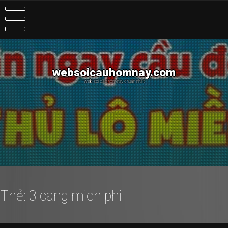
Skip
to
content
websoicauhomnay.com
web soi cầu hôm nay chuẩn nhất
Thẻ:
3 cang mien phi