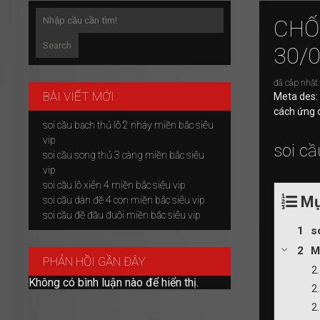
CHỐ
Search
30/
đã câp nhật
BÀI VIẾT MỚI
Meta des:
cách ứng 
soi cầu bạch thủ lô 2 nháy miền bắc siêu
vip
soi c
soi cầu song thủ 3 càng miền bắc siêu
vip
soi cầu lô xiên 4 miền bắc siêu vip
Mụ
soi cầu dàn đề 4 con miền bắc siêu vip
soi cầu đề đầu đuôi miền bắc siêu vip
s
M
PHẢN HỒI GẦN ĐÂY
Không có bình luận nào để hiển thị.