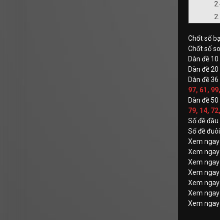
Chốt số b
Chốt số s
Dàn đề 10
Dàn đề 20
Dàn đề 36
97, 61, 99,
Dàn đề 50
79, 14, 72,
Số đề đầu
Số đề đuô
Xem ngay
Xem ngay
Xem ngay
Xem ngay
Xem ngay
Xem ngay
Xem ngay