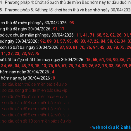
Phương pháp 4: Chốt số bạch thủ đề miền Bắc hôm nay từ đầu đuôi 
Phương pháp 5: Kết hợp lối chơi bạch thủ và bạc nhớ ngày 30/04/202
ạch thủ đề miễn phí ngày 30/04/2026 :
95
ong thủ đề ngày 30/04/2026 :
91, 17
 số cực chuẩn miễn phí ngày 30/04/2026 :
11, 41, 71, 68, 52, 02, 26, 01,
 số ngày 30/04/2026 :
92, 09, 01, 57, 95, 48, 83, 47, 22, 84, 58, 62, 34, 0
 con số bất bại ngày 30/04/2026
87, 80, 81, 70, 76, 94, 45, 03, 78, 75, 29
 11, 27, 23, 73, 97, 75
 số bất tử đẹp nhất hôm nay ngày 30/04/2026 :
15, 65, 51, 94, 90, 36, 71
 34, 65, 04, 45, 28, 15, 13, 76, 56, 67, 75, 24, 38, 26, 52, 78, 33, 36, 09, 
 hôm nay ngày 30/04/2026 :
4
i hôm nay ngày 30/04/2026 :
9
 :
soi cầu bạch thủ đề miền bắc siêu vip
 :
soi cầu song thủ đề miền bắc siêu vip
 :
soi cầu đề đầu đuôi miền bắc siêu vip
 :
soi cầu dàn đề 4 con miền bắc siêu vip
 :
soi cầu dàn đề 6 con miền bắc siêu vip
 :
soi cầu dàn đề 8 con miền bắc siêu vip
 :
soi cầu dàn đề 10 con miền bắc siêu vip
»
web soi cầu lô 2 nhá