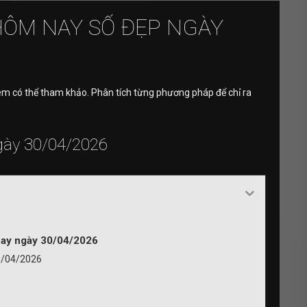
HÔM NAY SỐ ĐẸP NGÀY
em có thể tham khảo. Phân tích từng phương pháp để chỉ ra
ngày 30/04/2026
nay ngày 30/04/2026
30/04/2026
6