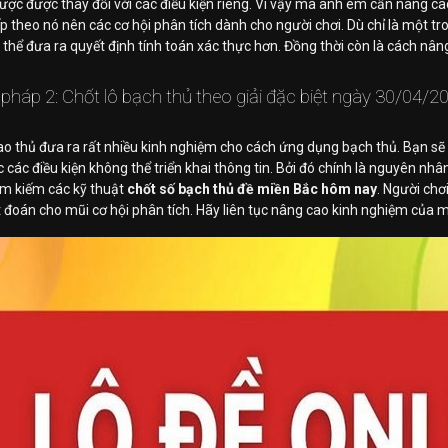
được được thay đổi với các điều kiện riêng. Vì vậy mà anh em cần nâng 
ếp theo nó nên các cơ hội phân tích dành cho người chơi. Dù chỉ là một 
thể đưa ra quyết định tính toán xác thực hơn. Đồng thời còn là cách nân
háp 2: Chốt lô bạch thủ theo giải đặc biệt ngày 30/04/2
ao thủ đưa ra rất nhiều kinh nghiệm cho cách ứng dụng bạch thủ. Bạn sẽ
 các điều kiện không thể triển khai thông tin. Bởi đó chính là nguyên nhâ
ìm kiếm các kỹ thuật
chốt số bạch thủ đề miền Bắc hôm nay
. Người chơ
 đoán cho mũi cơ hội phân tích. Hãy liên tục nâng cao kinh nghiệm của 