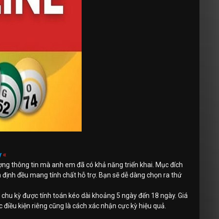
y
«
lượng thông tin mà anh em đã có khả năng triển khai. Mục đích
n định đều mang tính chất hỗ trợ. Bạn sẽ dễ dàng chọn ra thứ
 chu kỳ được tính toán kéo dài khoảng 5 ngày đến 18 ngày. Giá
 điều kiện riêng cũng là cách xác nhận cực kỳ hiệu quả.