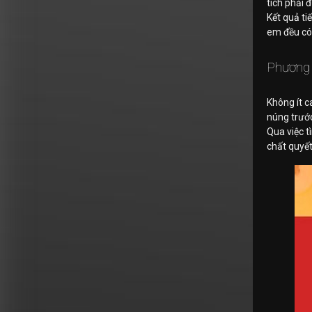
tích phải 
Kết quả ti
em đều có 
Phương p
Không ít c
núng trước
Qua việc t
chất quyết