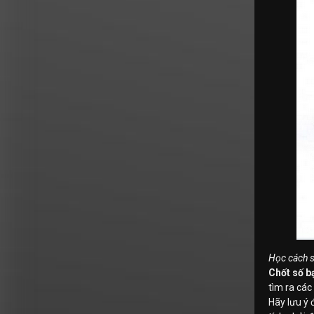
Học cách s
Chốt số b
tìm ra các
Hãy lưu ý 