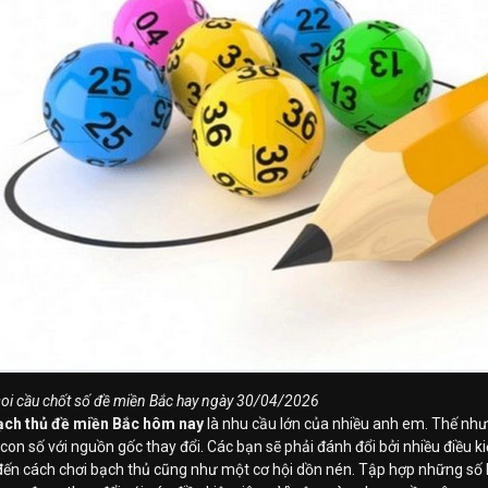
oi cầu chốt số đề miền Bắc hay ngày 30/04/2026
ạch thủ đề miền Bắc hôm nay
là nhu cầu lớn của nhiều anh em. Thế như
 con số với nguồn gốc thay đổi. Các bạn sẽ phải đánh đổi bởi nhiều điều 
đến cách chơi bạch thủ cũng như một cơ hội dồn nén. Tập hợp những số h