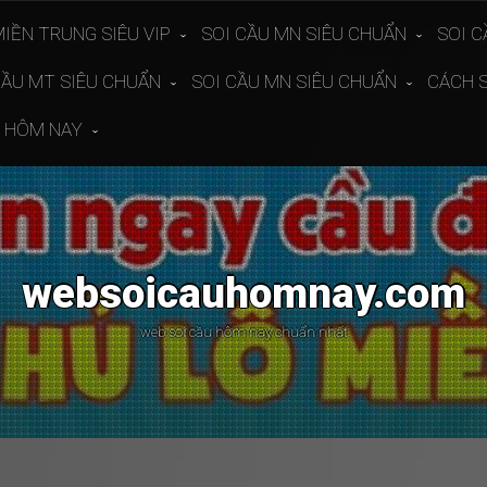
MIỀN TRUNG SIÊU VIP
SOI CẦU MN SIÊU CHUẨN
SOI C
CẦU MT SIÊU CHUẨN
SOI CẦU MN SIÊU CHUẨN
CÁCH S
Ố HÔM NAY
websoicauhomnay.com
web soi cầu hôm nay chuẩn nhất