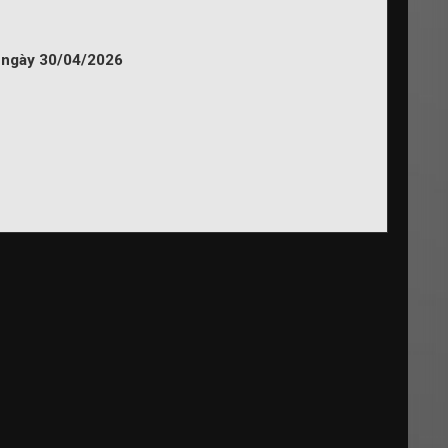
g ngày 30/04/2026