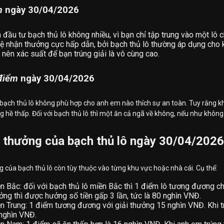
m
ngày 30/04/2026
 đầu tư bạch thủ lô không nhiều, vì bạn chỉ tập trung vào một lô c
lệ nhận thưởng cực hấp dẫn, bởi bạch thủ lô thường áp dụng cho 
 nên xác suất để bạn trúng giải là vô cùng cao.
điểm
ngày 30/04/2026
bạch thủ lô không phù hợp cho anh em nào thích sự an toàn. Tuy rằng k
 hề thấp. Đối với bạch thủ lô thì một ăn cả ngã về không, nếu như không
rị thưởng của bạch thủ lô ngày 30/04/2026
g của bạch thủ lô còn tùy thuộc vào từng khu vực hoặc nhà cái. Cụ thể:
n Bắc: đối với bạch thủ lô miền Bắc thì 1 điểm lô tương đương c
ởng thì được hưởng số tiền gấp 3 lần, tức là 80 nghìn VNĐ.
n Trung: 1 điểm tương đương với giải thưởng 15 nghìn VNĐ. Khi tr
nghìn VNĐ.