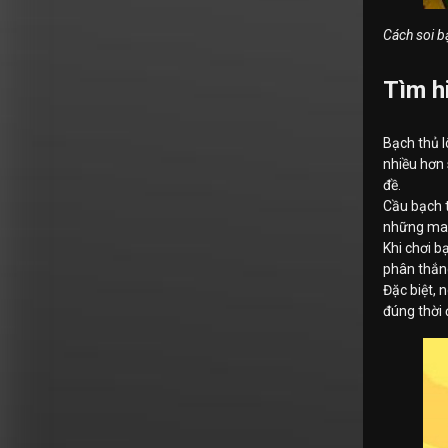
Cách soi b
Tìm h
Bạch thủ l
nhiều hơn 
đề.
Cầu bạch t
những may
Khi chơi b
phân thắng
Đặc biệt, 
đúng thời 