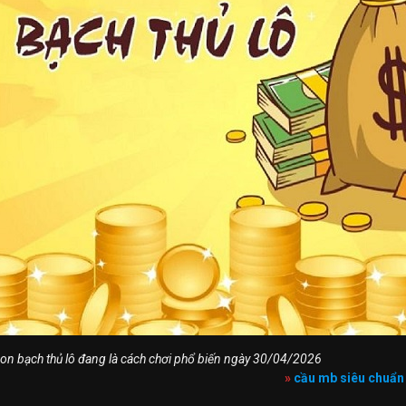
on bạch thủ lô đang là cách chơi phổ biến ngày 30/04/2026
»
cầu mb siêu chuẩn