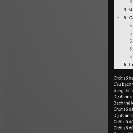
G
C
L
Chốt số b
Cầu bạch 
Song thủ t
Dự đoán s
Bạch thủ 
Chốt số dà
Dự đoán d
Chốt số dà
Chốt số d