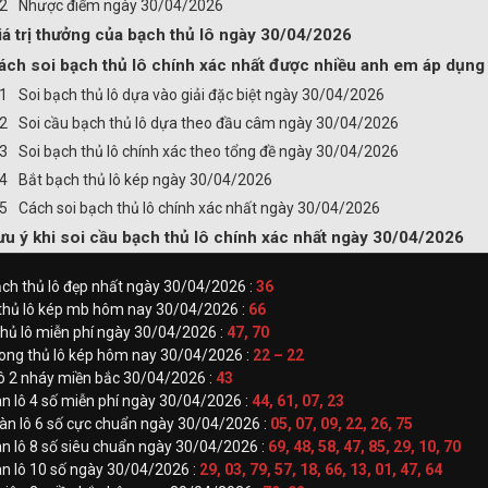
Nhược điểm ngày 30/04/2026
iá trị thưởng của bạch thủ lô ngày 30/04/2026
ách soi bạch thủ lô chính xác nhất được nhiều anh em áp dụn
Soi bạch thủ lô dựa vào giải đặc biệt ngày 30/04/2026
Soi cầu bạch thủ lô dựa theo đầu câm ngày 30/04/2026
Soi bạch thủ lô chính xác theo tổng đề ngày 30/04/2026
Bắt bạch thủ lô kép ngày 30/04/2026
Cách soi bạch thủ lô chính xác nhất ngày 30/04/2026
ưu ý khi soi cầu bạch thủ lô chính xác nhất ngày 30/04/2026
ạch thủ lô đẹp nhất ngày 30/04/2026 :
36
thủ lô kép mb hôm nay 30/04/2026 :
66
hủ lô miễn phí ngày 30/04/2026 :
47, 70
ong thủ lô kép hôm nay 30/04/2026 :
22 – 22
lô 2 nháy miền bắc 30/04/2026 :
43
n lô 4 số miễn phí ngày 30/04/2026 :
44, 61, 07, 23
àn lô 6 số cực chuẩn ngày 30/04/2026 :
05, 07, 09, 22, 26, 75
n lô 8 số siêu chuẩn ngày 30/04/2026 :
69, 48, 58, 47, 85, 29, 10, 70
àn lô 10 số ngày 30/04/2026 :
29, 03, 79, 57, 18, 66, 13, 01, 47, 64