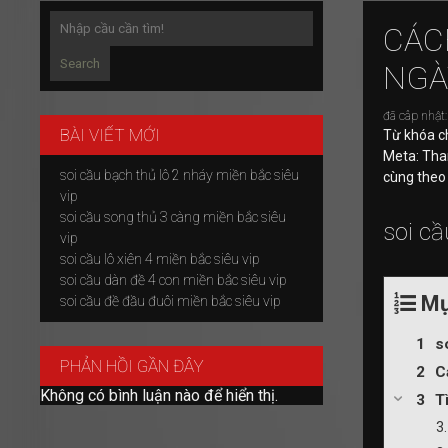
CÁC
Search
NGÀ
đã câp nhật
BÀI VIẾT MỚI
Từ khóa ch
Meta: Th
soi cầu bạch thủ lô 2 nháy miền bắc siêu
cùng theo 
vip
soi cầu song thủ 3 càng miền bắc siêu
soi c
vip
soi cầu lô xiên 4 miền bắc siêu vip
soi cầu dàn đề 4 con miền bắc siêu vip
Mụ
soi cầu đề đầu đuôi miền bắc siêu vip
s
PHẢN HỒI GẦN ĐÂY
C
Không có bình luận nào để hiển thị.
T