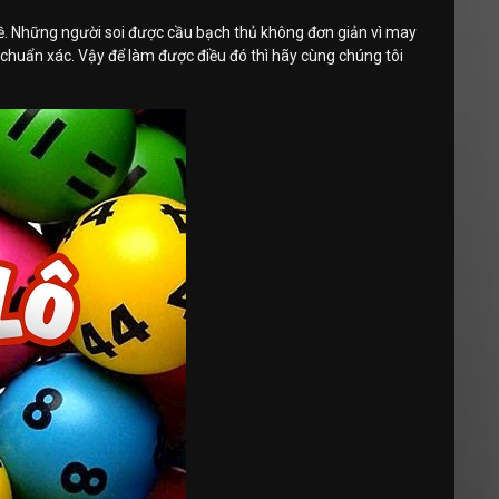
đề. Những người soi được cầu bạch thủ không đơn giản vì may
huẩn xác. Vậy để làm được điều đó thì hãy cùng chúng tôi