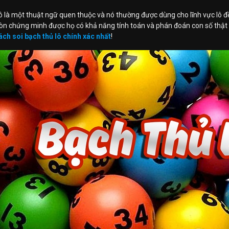
ô là một thuật ngữ quen thuộc và nó thường được dùng cho lĩnh vực lô 
n chứng minh được họ có khả năng tính toán và phán đoán con số thật c
ách soi bạch thủ lô chính xác nhất
!