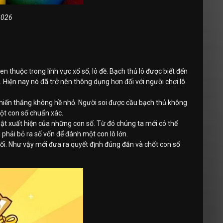
2026
n thuộc trong lĩnh vực xổ số, lô đề. Bạch thủ lô được biết đến
Hiện nay nó đã trở nên thông dụng hơn đối với người chơi lô
hiến thắng không hề nhỏ. Người soi được cầu bạch thủ không
ột con số chuẩn xác.
uật xuất hiện của những con số. Từ đó chúng ta mới có thể
phải bỏ ra số vốn để đánh một con lô lớn.
hối. Như vậy mới đưa ra quyết định đúng đắn và chốt con số