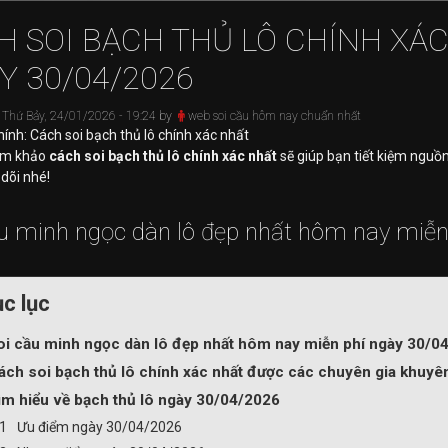
H SOI BẠCH THỦ LÔ CHÍNH XÁC
Y 30/04/2026
:
Thứ Bảy, 24/01/2026 - 19:24
by
web soi cầu hôm nay chuẩn nhất
ính: Cách soi bạch thủ lô chính xác nhất
am khảo
cách soi bạch thủ lô chính xác nhất
sẽ giúp bạn tiết kiệm nguồ
dõi nhé!
ầu minh ngọc dàn lô đẹp nhất hôm nay miễn
c lục
oi cầu minh ngọc dàn lô đẹp nhất hôm nay miễn phí ngày 30/0
ách soi bạch thủ lô chính xác nhất được các chuyên gia khuy
ìm hiểu về bạch thủ lô ngày 30/04/2026
Ưu điểm ngày 30/04/2026