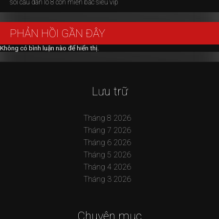
soi cầu dàn lô 8 con miền bắc siêu vip
PHẢN HỒI GẦN ĐÂY
Không có bình luận nào để hiển thị.
Lưu trữ
Tháng 8 2026
Tháng 7 2026
Tháng 6 2026
Tháng 5 2026
Tháng 4 2026
Tháng 3 2026
Chuyên mục