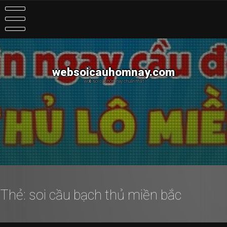
Skip
to
content
websoicauhomnay.com
web soi cầu hôm nay chuẩn nhất
Thẻ:
soi cầu bạch thủ miền bắc