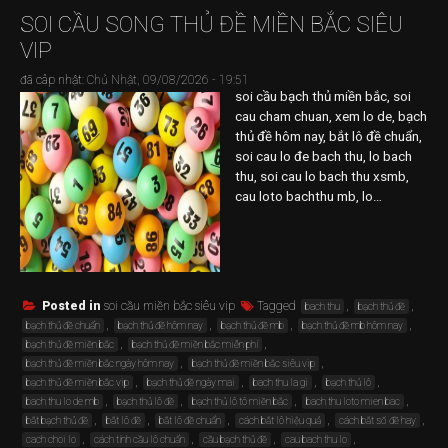
SOI CẦU SONG THỦ ĐỀ MIỀN BẮC SIÊU
VIP
đã câp nhật:
Chủ Nhật, 09/08/2026 - 19:51
soi cầu bạch thủ miền bắc, soi
cau cham chuan, xem lo de, bạch
thủ đề hôm nay, bắt lô đề chuẩn,
soi cau lo đe bach thu, lo bach
thu, soi cau lo bach thu xsmb,
cau loto bachthu mb, lo…
Posted in
soi cầu miền bắc siêu vip
Tagged
,
,
bach thu
bạch thủ đề
,
,
,
,
bạch thủ đề chuẩn
bạch thủ đề hôm nay
bạch thủ đề mb
bạch thủ đề mb hôm nay
,
,
bạch thủ đề miền bắc
bạch thủ đề miền bắc miễn phí
,
,
bạch thủ đề miền bắc ngày hôm nay
bạch thủ đề miền bắc siêu vip
,
,
,
,
bạch thủ đề miền bắc vip
bạch thủ đề ngày mai
bach thu la gi
bạch thủ lô
,
,
,
,
bach thu lo de mb
bạch thủ lô đề
bạch thủ lô tô miền bắc
bach thu loto mien bac
,
,
,
,
,
bắt bạch thủ đề
bắt lô đề
bắt lô đề chuẩn
cách bắt lô hiệu quả
cách bắt số đề hay
,
,
,
,
cach choi lo
cách tính cầu lô chuẩn
cầu bạch thủ đề
cau bach thu lo