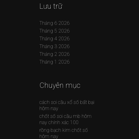
Lưu trữ
Tháng 6 2026
Tháng 5 2026
Tháng 4 2026
Tháng 3 2026
Tháng 2 2026
Tháng 1 2026
Chuyên mục
cách soi cầu xổ số bất bại
hôm nay
chốt số soi cầu mb hôm
nay chính xác 100
rồng bạch kim chốt số
hôm nay