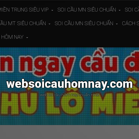
MIỀN TRUNG SIÊU VIP
SOI CẦU MN SIÊU CHUẨN
SOI C
CẦU MT SIÊU CHUẨN
SOI CẦU MN SIÊU CHUẨN
CÁCH S
Ố HÔM NAY
websoicauhomnay.com
web soi cầu hôm nay chuẩn nhất