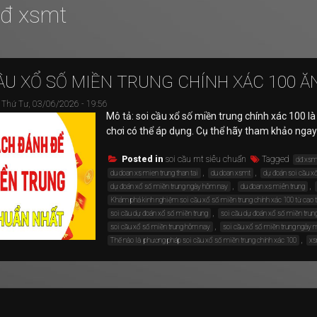
đ xsmt
ẦU XỔ SỐ MIỀN TRUNG CHÍNH XÁC 100 Ă
:
Thứ Tư, 03/06/2026 - 19:56
Mô tả: soi cầu xổ số miền trung chính xác 100 
chơi có thể áp dụng. Cụ thể hãy tham khảo ngay
Posted in
soi cầu mt siêu chuẩn
Tagged
dđ xsm
,
,
du doan xs mien trung than tai
du doan xsmt
dự đoán soi cầu x
,
,
dự đoán xổ số miền trung ngày hôm nay
du đoan xs miên trung
Khám phá kinh nghiệm soi cầu xổ số miền trung chính xác 100 từ cao 
,
soi cầu dự đoán xổ số miền trung
soi cầu dự đoán xổ số miền tru
,
soi cầu xổ số miền trung hôm nay
soi cầu xổ số miền trung ngày 
,
Thế nào là phương pháp soi cầu xổ số miền trung chính xác 100
xs