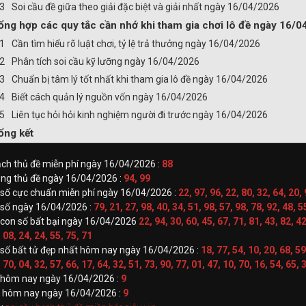
Soi cầu đề giữa theo giải đặc biệt và giải nhất ngày 16/04/2026
ổng hợp các quy tắc cần nhớ khi tham gia chơi lô đề ngày 16/
Cần tìm hiểu rõ luật chơi, tỷ lệ trả thưởng ngày 16/04/2026
Phân tích soi cầu kỹ lưỡng ngày 16/04/2026
Chuẩn bị tâm lý tốt nhất khi tham gia lô đề ngày 16/04/2026
Biết cách quản lý nguồn vốn ngày 16/04/2026
Liên tục hỏi hỏi kinh nghiệm người đi trước ngày 16/04/2026
ổng kết
ạch thủ đề miễn phí ngày 16/04/2026 :
88
ong thủ đề ngày 16/04/2026 :
94, 99
 số cực chuẩn miễn phí ngày 16/04/2026 :
22, 97, 96, 22, 80, 32, 64, 20,
 số ngày 16/04/2026 :
79, 21, 27, 98, 40, 34, 51, 98, 57, 98, 78, 92, 48, 5
 con số bất bại ngày 16/04/2026
22, 94, 30, 60, 45, 67, 71, 81, 43, 82, 42
 08, 24, 24, 55, 75, 71
 số bất tử đẹp nhất hôm nay ngày 16/04/2026 :
18, 77, 54, 10, 20, 68, 59
 70, 04, 32, 57, 66, 17, 64, 32, 51, 73, 90, 77, 01, 47, 10, 70, 16, 54, 65, 
 hôm nay ngày 16/04/2026 :
9
i hôm nay ngày 16/04/2026 :
9