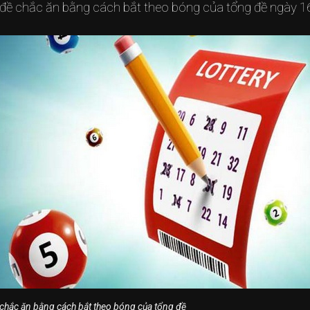
 đề chắc ăn bằng cách bắt theo bóng của tổng đề ngày 
 chắc ăn bằng cách bắt theo bóng của tổng đề