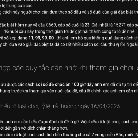
ỷ lệ trúng cực cao.
 cách này người chơi cần dựa theo số đầu và số đuôi của giải đặc biệt trừ 
i đặc biệt hôm nay về cầu 0669, cặp số cuối là
23
. Giải nhất là 15271 cặp s
1
=
16
nuôi cầu này trong thời gian tới để gặt hái thành công từ lô đề nhé
 về số kép dạng
11
,
99
,
99
,
00
…thì anh em bỏ qua không quá dụng cách ch
y chỉ dựa vào giải đặc biệt ta đã có rất nhiều cách soi cầu thú vị rồi. N
ợp các quy tắc cần nhớ khi tham gia chơi 
 hữu được các cách
soi số đề chắc ăn 100
giờ đây anh em đã đủ tự tin để
hưng trước khi tham gia vào nuôi cầu đề, cầu lô chính xác anh em cần n
hiểu rõ luật chơi, tỷ lệ trả thưởng ngày 16/04/2026
iên anh em cần hiểu được đánh lô đề là gì? Việc hiểu rõ luật chơi, cách ch
i đến gần với đích chiến thắng hơn.
 nắm rõ luật chơi cách tính tiền thưởng cho cả 2 vùng miền Bắc, miền 