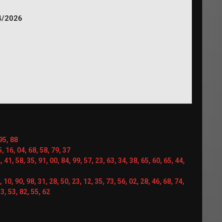
04/2026
 95, 88
5, 16, 04, 68, 58, 79, 37
, 41, 58, 35, 91, 00, 84, 99, 57, 23, 63, 34, 38, 65, 60, 65, 44,
, 10, 90, 98, 31, 28, 50, 23, 12, 35, 73, 56, 02, 28, 46, 68, 74,
33, 53, 82, 55, 62