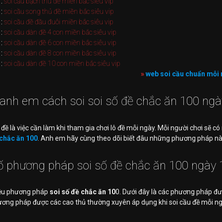
 :
soi cầu bạch thủ đề miền bắc siêu vip
 :
soi cầu song thủ đề miền bắc siêu vip
 :
soi cầu đề đầu đuôi miền bắc siêu vip
 :
soi cầu dàn đề 4 con miền bắc siêu vip
 :
soi cầu dàn đề 6 con miền bắc siêu vip
 :
soi cầu dàn đề 8 con miền bắc siêu vip
 :
soi cầu dàn đề 10 con miền bắc siêu vip
»
web soi cầu chuẩn mỗi
anh em cách soi soi số đề chắc ăn 100 ng
 đề là việc cần làm khi tham gia chơi lô đề mỗi ngày. Mỗi người chơi sẽ c
 chắc ăn 100
. Anh em hãy cùng theo dõi biết đâu những phương pháp này s
ố phương pháp soi số đề chắc ăn 100 ngày
iều phương pháp
soi số đề chắc ăn 10
0. Dưới đây là các phương pháp đư
ơng pháp được các cao thủ thường xuyên áp dụng khi soi cầu đề mỗi n