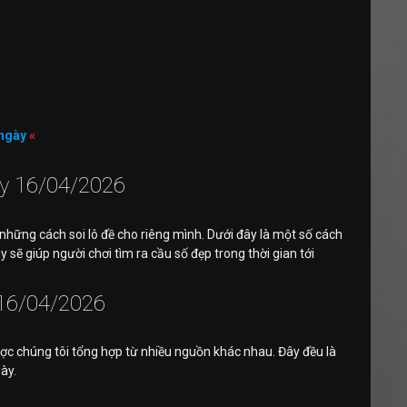
 ngày
«
ày 16/04/2026
ó những cách soi lô đề cho riêng mình. Dưới đây là một số cách
ẽ giúp người chơi tìm ra cầu số đẹp trong thời gian tới
 16/04/2026
ợc chúng tôi tổng hợp từ nhiều nguồn khác nhau. Đây đều là
gày.