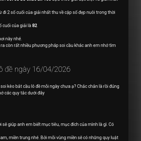
đi 2 số cuối của giải nhất thu về cặp số đẹp nuôi trong thời
ố cuối của giải là
82
ơi này nhé.
goài ra còn rất nhiều phương pháp soi cầu khác anh em nhớ tìm
lô đề ngày 16/04/2026
 soi kèo bắt cầu lô đề mỗi ngày chưa ạ? Chắc chắn là rồi đúng
hớ các quy tắc dưới đây
ơi sẽ giúp anh em biết mục tiêu, mục đích của mình là gì. Có
Nam, miền trung nhé. Bởi mỗi vùng miền sẽ có những quy luật