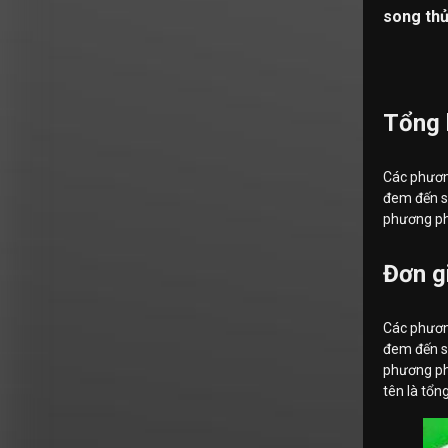
song thủ
Tổng 
Các phươ
đem đến sự
phương phá
Đơn g
Các phươ
đem đến sự
phương phá
tên là tổng