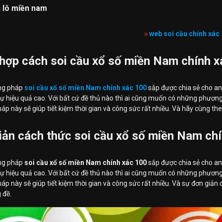
 lô miền
nam
»
web soi cầu chính xác
hợp cách soi cầu xổ số miền Nam chính 
ng pháp
soi cầu xổ số miền Nam chính xác 100
sắp được chia sẻ cho a
 hiệu quả cao. Với bất cứ đề thủ nào thì ai cũng muốn có những phương
p này sẽ giúp tiết kiệm thời gian và công sức rất nhiều. Và hãy cùng th
iản cách thức soi cầu xổ số miền Nam ch
ng pháp
soi cầu xổ số miền Nam chính xác 100
sắp được chia sẻ cho a
 hiệu quả cao. Với bất cứ đề thủ nào thì ai cũng muốn có những phương
p này sẽ giúp tiết kiệm thời gian và công sức rất nhiều. Và sự đơn giả
 đề.