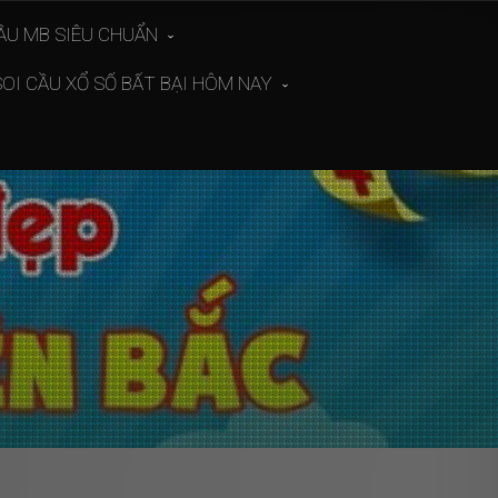
ẦU MB SIÊU CHUẨN
OI CẦU XỔ SỐ BẤT BẠI HÔM NAY