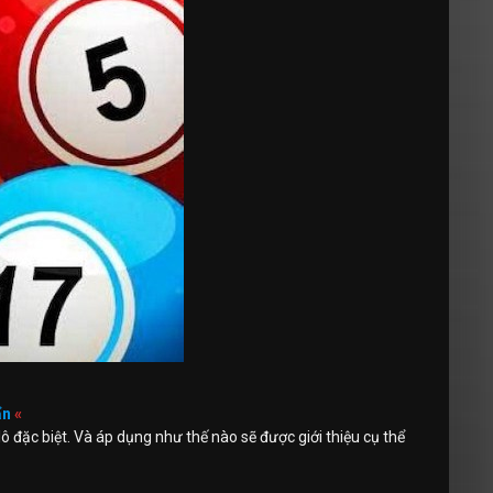
ẩn
«
ô đặc biệt. Và áp dụng như thế nào sẽ được giới thiệu cụ thể