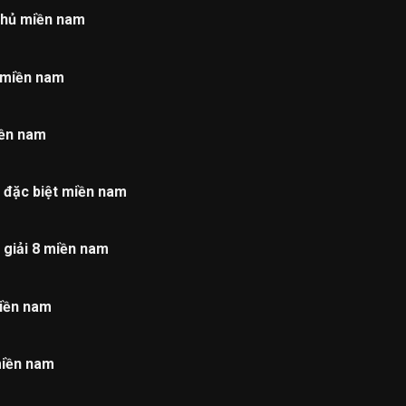
chủ miền nam
 miền nam
iền nam
 đặc biệt miền nam
 giải 8 miền nam
iền nam
miền nam