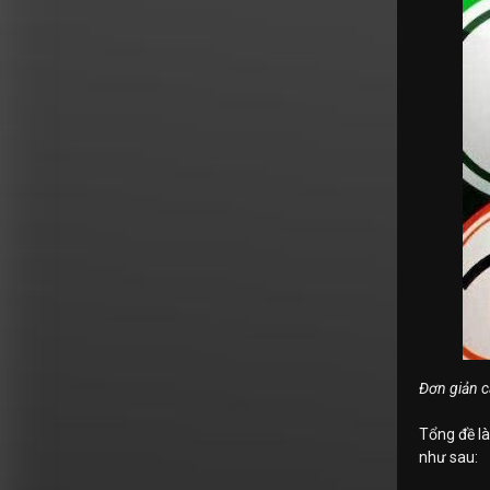
Đơn giản c
Tổng đề là
như sau: