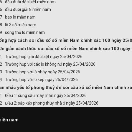
đầu đuôi đặc biệt miền nam
đầu đuôi giải 8 miền nam
bao lô miền nam
lô 3 số miền nam
song thủ lô miền nam
ổng hợp cách soi cầu xổ số miền Nam chính xác 100 ngày 25/
ơn giản cách thức soi cầu xổ số miền Nam chính xác 100 ngày
Trường hợp giải đặc biệt ngày 25/04/2026
Trường hợp với các lô không rơi ngày 25/04/2026
Trường hợp với lô nháy ngày 25/04/2026
Trường hợp với lô kép ngày 25/04/2026
ân nhắc yếu tố phong thuỷ để soi cầu xổ số miền Nam chính x
Điều 1: cúng cầu may mắn ngày 25/04/2026
Điều 2: sắp xếp phong thuỷ nhà ở ngày 25/04/2026
miền nam