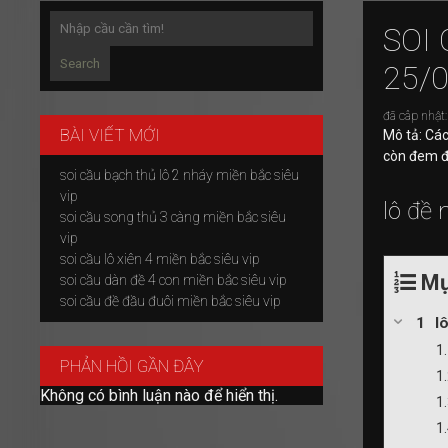
SOI
Search
25/
đã câp nhật
BÀI VIẾT MỚI
Mô tả: Cá
còn đem đ
soi cầu bạch thủ lô 2 nháy miền bắc siêu
vip
lô đề
soi cầu song thủ 3 càng miền bắc siêu
vip
soi cầu lô xiên 4 miền bắc siêu vip
Mụ
soi cầu dàn đề 4 con miền bắc siêu vip
soi cầu đề đầu đuôi miền bắc siêu vip
l
PHẢN HỒI GẦN ĐÂY
Không có bình luận nào để hiển thị.