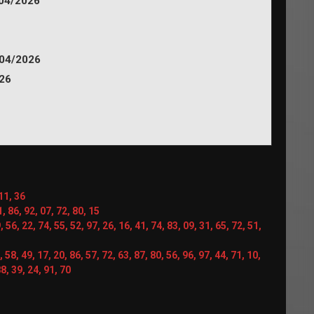
/04/2026
/04/2026
026
 11, 36
1, 86, 92, 07, 72, 80, 15
, 56, 22, 74, 55, 52, 97, 26, 16, 41, 74, 83, 09, 31, 65, 72, 51,
, 58, 49, 17, 20, 86, 57, 72, 63, 87, 80, 56, 96, 97, 44, 71, 10,
88, 39, 24, 91, 70