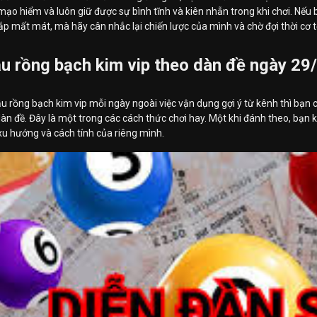
ạo hiểm và luôn giữ được sự bình tĩnh và kiên nhẫn trong khi chơi. Nếu b
p mất mát, mà hãy cân nhắc lại chiến lược của mình và chờ đợi thời cơ tố
ầu rồng bạch kim vip theo dàn đề ngày 2
ầu rồng bạch kim vip mỗi ngày ngoài việc vận dụng gợi ý từ kênh thì bạn
àn đề. Đây là một trong các cách thức chơi hay. Một khi đánh theo, bạ
xu hướng và cách tính của riêng mình.