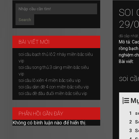
SOI
Search
29/
đã câp nhật
BÀI VIẾT MỚI
Mô tả: Cao
rồng bạch 
soi cầu bạch thủ lô 2 nháy miền bắc siêu
nghiệm ch
vip
Bài viết:
soi cầu song thủ 3 càng miền bắc siêu
vip
soi c
soi cầu lô xiên 4 miền bắc siêu vip
soi cầu dàn đề 4 con miền bắc siêu vip
soi cầu đề đầu đuôi miền bắc siêu vip
Mụ
s
PHẢN HỒI GẦN ĐÂY
S
Không có bình luận nào để hiển thị.
S