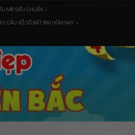
ẦU MB SIÊU CHUẨN
OI CẦU XỔ SỐ BẤT BẠI HÔM NAY