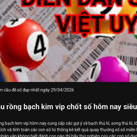
ìm cầu đề số đẹp nhất ngày 29/04/2026
ầu rồng bạch kim vip chốt số hôm nay si
ng bạch kim vip hôm nay cung cấp các gợi ý về bạch thủ lô, song thủ lô,
tích và tính toán các con số từ thống kê kết quả quay thưởng xổ số miền 
hân vân không biết đánh con nào thì hãy thử nghiên cứu các con số dướ