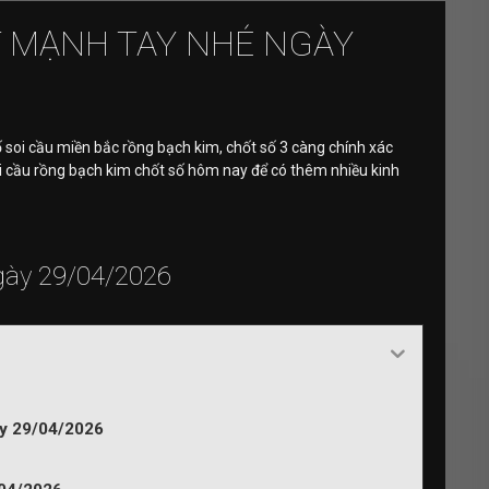
T MẠNH TAY NHÉ NGÀY
 soi cầu miền bắc rồng bạch kim, chốt số 3 càng chính xác
i cầu rồng bạch kim chốt số hôm nay để có thêm nhiều kinh
ngày 29/04/2026
ày 29/04/2026