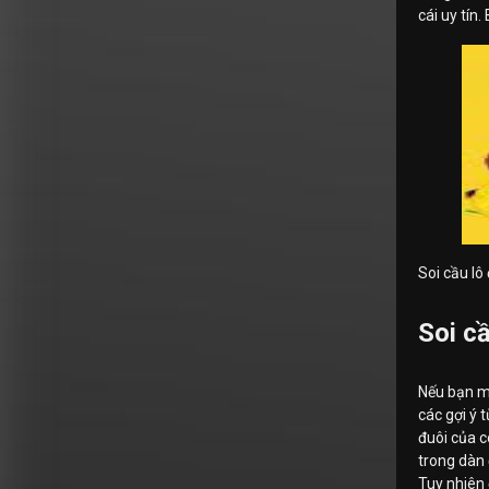
cái uy tín
Soi cầu lô
Soi c
Nếu bạn mu
các gợi ý 
đuôi của c
trong dàn 
Tuy nhiên 