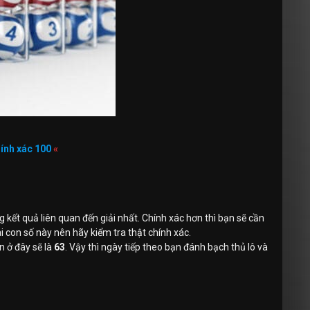
ính xác 100
«
g kết quả liên quan đến giải nhất. Chính xác hơn thì bạn sẽ cần
ai con số này nên hãy kiểm tra thật chính xác.
n ở đây sẽ là
63
. Vậy thì ngày tiếp theo bạn đánh bạch thủ lô và