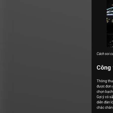
Cách soi c
Công 
Thông thườ
được đơn g
chọn bạch 
Gợi ý có s
diễn đàn l
chắc chắn 