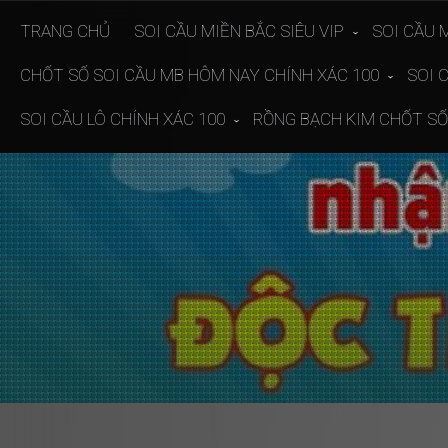
Skip
to
TRANG CHỦ
SOI CẦU MIỀN BẮC SIÊU VIP
SOI CẦU 
content
CHỐT SỐ SOI CẦU MB HÔM NAY CHÍNH XÁC 100
SOI 
SOI CẦU LÔ CHÍNH XÁC 100
RỒNG BẠCH KIM CHỐT S