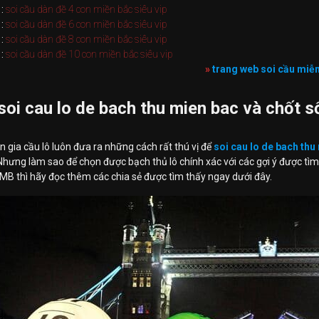
 :
soi cầu dàn đề 4 con miền bắc siêu vip
 :
soi cầu dàn đề 6 con miền bắc siêu vip
 :
soi cầu dàn đề 8 con miền bắc siêu vip
 :
soi cầu dàn đề 10 con miền bắc siêu vip
»
trang web soi cầu miễn
soi cau lo de bach thu mien bac và chốt
 gia cầu lô luôn đưa ra những cách rất thú vị để
soi cau lo de bach thu
Nhưng làm sao để chọn được bạch thủ lô chính xác với các gợi ý được tìm 
MB thì hãy đọc thêm các chia sẻ được tìm thấy ngay dưới đây.