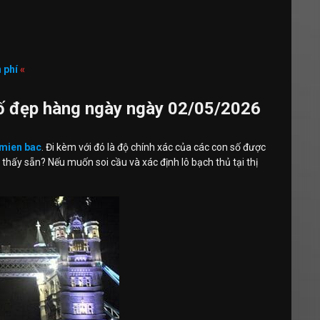
 phí
«
 số đẹp hàng ngày ngày 02/05/2026
 mien bac
. Đi kèm với đó là độ chính xác của các con số được
thấy sẵn? Nếu muốn soi cầu và xác định lô bạch thủ tại thị