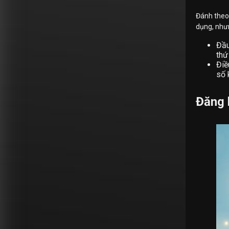
Đánh theo
dụng, nhưn
Đầu
thứ
Điề
số 
Đăng 