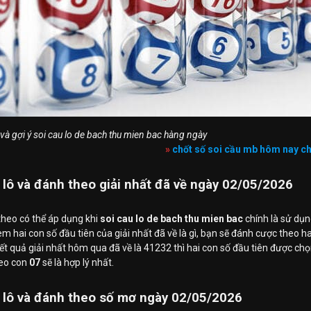
và gợi ý soi cau lo de bach thu mien bac hàng ngày
»
chốt số soi cầu mb hôm nay ch
 lô và đánh theo giải nhất đã về ngày 02/05/2026
theo có thể áp dụng khi
soi cau lo de bach thu mien bac
chính là sử dụn
em hai con số đầu tiên của giải nhất đã về là gì, bạn sẽ đánh cược theo h
kết quả giải nhất hôm qua đã về là 41232 thì hai con số đầu tiên được chọ
heo con
07
sẽ là hợp lý nhất.
 lô và đánh theo số mơ ngày 02/05/2026