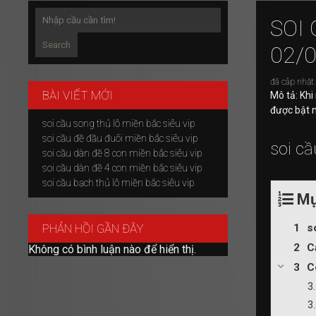
SOI
Search
02/
đã câp nhật
BÀI VIẾT MỚI
Mô tả: Kh
được bật m
soi cầu song thủ lô miền bắc siêu vip
soi cầu đề đầu đuôi miền bắc siêu vip
soi c
soi cầu dàn đề 8 con miền bắc siêu vip
soi cầu dàn đề 4 con miền bắc siêu vip
soi cầu bạch thủ lô miền bắc siêu vip
Mụ
s
PHẢN HỒI GẦN ĐÂY
C
Không có bình luận nào để hiển thị.
C