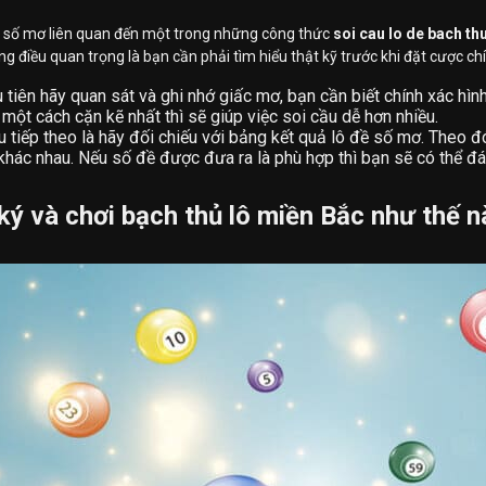
 số mơ liên quan đến một trong những công thức
soi cau lo de bach th
g điều quan trọng là bạn cần phải tìm hiểu thật kỹ trước khi đặt cược ch
 tiên hãy quan sát và ghi nhớ giấc mơ, bạn cần biết chính xác hìn
 một cách cặn kẽ nhất thì sẽ giúp việc soi cầu dễ hơn nhiều.
u tiếp theo là hãy đối chiếu với bảng kết quả lô đề số mơ. Theo 
khác nhau. Nếu số đề được đưa ra là phù hợp thì bạn sẽ có thể đá
ký và chơi bạch thủ lô miền Bắc như thế 