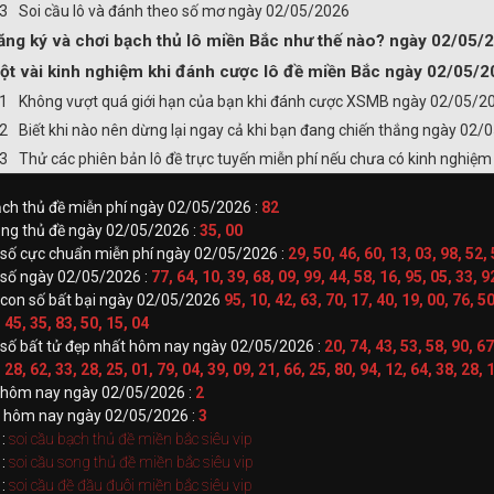
Soi cầu lô và đánh theo số mơ ngày 02/05/2026
ăng ký và chơi bạch thủ lô miền Bắc như thế nào? ngày 02/05/
ột vài kinh nghiệm khi đánh cược lô đề miền Bắc ngày 02/05/
Không vượt quá giới hạn của bạn khi đánh cược XSMB ngày 02/05/2
Biết khi nào nên dừng lại ngay cả khi bạn đang chiến thắng ngày 02/
Thử các phiên bản lô đề trực tuyến miễn phí nếu chưa có kinh nghiệ
ạch thủ đề miễn phí ngày 02/05/2026 :
82
ong thủ đề ngày 02/05/2026 :
35, 00
 số cực chuẩn miễn phí ngày 02/05/2026 :
29, 50, 46, 60, 13, 03, 98, 52,
 số ngày 02/05/2026 :
77, 64, 10, 39, 68, 09, 99, 44, 58, 16, 95, 05, 33, 9
 con số bất bại ngày 02/05/2026
95, 10, 42, 63, 70, 17, 40, 19, 00, 76, 50
 45, 35, 83, 50, 15, 04
 số bất tử đẹp nhất hôm nay ngày 02/05/2026 :
20, 74, 43, 53, 58, 90, 67
 28, 62, 33, 28, 25, 01, 79, 04, 39, 09, 21, 66, 25, 80, 94, 12, 64, 38, 28, 
 hôm nay ngày 02/05/2026 :
2
i hôm nay ngày 02/05/2026 :
3
 :
soi cầu bạch thủ đề miền bắc siêu vip
 :
soi cầu song thủ đề miền bắc siêu vip
 :
soi cầu đề đầu đuôi miền bắc siêu vip