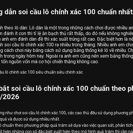
 dẫn soi cầu lô chính xác 100 chuẩn nhấ
h theo lô dàn: Lô dàn là một trong những cách chơi được nhiều a
n đánh ít con thì tỉ lệ ăn bạch thủ rất thấp, do đó nếu không nghiê
 anh em đánh dàn đề thì xác suất trúng rất cao. Đặc biệt hơn là nế
h soi cầu lô chính xác 100 ra nhiều trong tháng: Nhiều anh em ch
g cách chơi này bằng cách sử dụng bảng thống kê lô về nhiều. Chọ
h trong ngày hôm nay. Ngoài ra anh em cũng nên xem bảng thống k
 tốn nguồn vốn mà cơ hội chiến thắng không cao.
ầu lô chính xác 100 siêu chuẩn siêu chính xác
bắt soi cầu lô chính xác 100 chuẩn theo 
/2026
ng như chơi soi cầu lô chính xác 100, các cao thủ đều sử dụng phương 
 quả và được sử dụng nhiều nhất.
ô chuẩn theo phương pháp quả trám sẽ dựa vào việc quan sát, phân tích
t hiện những con số đặc biệt xuất hiện theo mô hình quả trám thì cần nắ