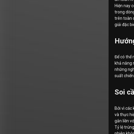
Hiện nay c
trong dòng
trên toàn 
giải đặc b
Hướng
Để có thể 
khả năng m
những nghi
suất chiến
Soi c
Bởi vì các
và thực hi
gắn liền v
Tỷ lệ trún
nhiên khôn