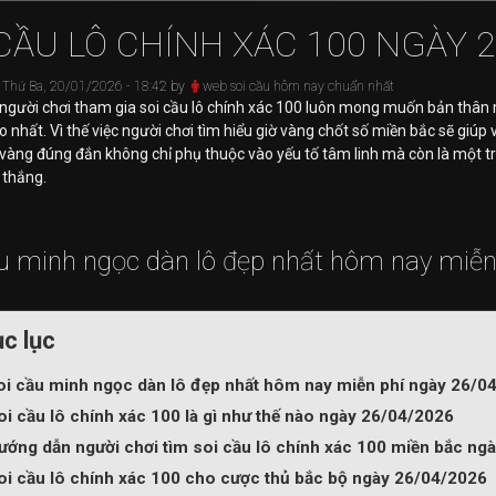
 CẦU LÔ CHÍNH XÁC 100 NGÀY 
:
Thứ Ba, 20/01/2026 - 18:42
by
web soi cầu hôm nay chuẩn nhất
 người chơi tham gia soi cầu lô chính xác 100 luôn mong muốn bản thân
 nhất. Vì thế việc người chơi tìm hiểu giờ vàng chốt số miền bắc
sẽ giúp 
vàng đúng đắn không chỉ phụ thuộc vào yếu tố tâm linh mà còn là một t
 thắng.
ầu minh ngọc dàn lô đẹp nhất hôm nay miễn
c lục
oi cầu minh ngọc dàn lô đẹp nhất hôm nay miễn phí ngày 26/0
oi cầu lô chính xác 100 là gì như thế nào ngày 26/04/2026
ướng dẫn người chơi tìm soi cầu lô chính xác 100 miền bắc ng
oi cầu lô chính xác 100 cho cược thủ bắc bộ ngày 26/04/2026