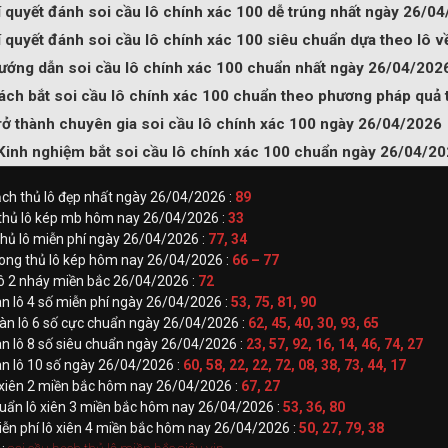
í quyết đánh soi cầu lô chính xác 100 dễ trúng nhất ngày 26/0
í quyết đánh soi cầu lô chính xác 100 siêu chuẩn dựa theo lô 
ướng dẫn soi cầu lô chính xác 100 chuẩn nhất ngày 26/04/202
ách bắt soi cầu lô chính xác 100 chuẩn theo phương pháp quả
rở thành chuyên gia soi cầu lô chính xác 100 ngày 26/04/2026
Kinh nghiệm bắt soi cầu lô chính xác 100 chuẩn ngày 26/04/2
ạch thủ lô đẹp nhất ngày 26/04/2026 :
89
thủ lô kép mb hôm nay 26/04/2026 :
33
hủ lô miễn phí ngày 26/04/2026 :
77, 34
ong thủ lô kép hôm nay 26/04/2026 :
66 – 77
lô 2 nháy miền bắc 26/04/2026 :
72
n lô 4 số miễn phí ngày 26/04/2026 :
53, 75, 81, 90
àn lô 6 số cực chuẩn ngày 26/04/2026 :
62, 45, 40, 30, 93, 65
n lô 8 số siêu chuẩn ngày 26/04/2026 :
23, 57, 92, 16, 14, 46, 74, 27
àn lô 10 số ngày 26/04/2026 :
60, 58, 22, 22, 72, 08, 38, 73, 44, 17
 xiên 2 miền bắc hôm nay 26/04/2026 :
67, 27
huẩn lô xiên 3 miền bắc hôm nay 26/04/2026 :
53, 36, 80
ễn phí lô xiên 4 miền bắc hôm nay 26/04/2026 :
50, 27, 79, 38