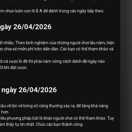
 em chọn luôn con lô B A để đánh trong các ngày tiếp theo.
 ngày 26/04/2026
t nhiều. Theo kinh nghiệm của những người chơi lâu năm, hiện
c chia sẻ miễn phí trên diễn đàn. Các bạn có thể tham khảo và
iới cá cược lô đề thì phải nắm vững cách đánh đề ngày nào
t khi đặt cược.
n ngày 26/04/2026
cầu về lộn về bóng số cũng thường xảy ra, để tăng khả năng
 hơn.
 nhều phương pháp bắt lô khác người chơi có thể tham khảo. Tuy
ảm thấy tự tin nhất. Chúc các bạn thành công.