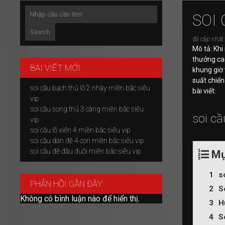
SOI
Search
đã câp nhật
Mô tả: Khi
thưởng cao
BÀI VIẾT MỚI
khung giờ 
suất chiến
soi cầu bạch thủ lô 2 nháy miền bắc siêu
bài viết:
vip
soi cầu song thủ 3 càng miền bắc siêu
soi c
vip
soi cầu lô xiên 4 miền bắc siêu vip
soi cầu dàn đề 4 con miền bắc siêu vip
soi cầu đề đầu đuôi miền bắc siêu vip
Mụ
s
PHẢN HỒI GẦN ĐÂY
S
Không có bình luận nào để hiển thị.
H
S