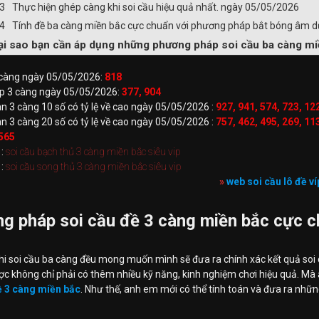
Thực hiện ghép càng khi soi cầu hiệu quả nhất. ngày 05/05/2026
Tính đề ba càng miền bắc cực chuẩn với phương pháp bắt bóng âm 
ại sao bạn cần áp dụng những phương pháp soi cầu ba càng mi
 càng ngày 05/05/2026:
818
ặp 3 càng ngày 05/05/2026:
377, 904
n 3 càng 10 số có tỷ lệ về cao ngày 05/05/2026 :
927, 941, 574, 723, 12
n 3 càng 20 số có tỷ lệ về cao ngày 05/05/2026 :
757, 462, 495, 269, 113
 565
 :
soi cầu bạch thủ 3 càng miền bắc siêu vip
 :
soi cầu song thủ 3 càng miền bắc siêu vip
»
web soi cầu lô đề ví
g pháp soi cầu đề 3 càng miền bắc cực 
khi soi cầu ba càng đều mong muốn mình sẽ đưa ra chính xác kết quả soi
ược không chỉ phải có thêm nhiều kỹ năng, kinh nghiệm chơi hiệu quả. 
ề 3 càng miền bắc
. Như thế, anh em mới có thể tính toán và đưa ra nhữ