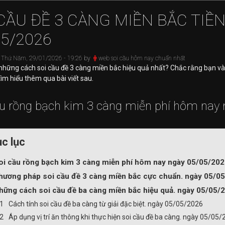
 CẦU ĐỀ 3 CÀNG MIỀN BẮC TIỀ
05/2026
:
Thứ Năm, 29/01/2026 - 19:26
by
web soi cầu hôm nay chuẩn nhất
 những cách soi cầu đề 3 càng miền bắc hiệu quả nhất? Chắc rằng bạn v
tìm hiểu thêm qua bài viết sau.
ầu rồng bạch kim 3 càng miễn phí hôm nay
c lục
oi cầu rồng bạch kim 3 càng miễn phí hôm nay ngày 05/05/20
hương pháp soi cầu đề 3 càng miền bắc cực chuẩn. ngày 05/0
hững cách soi cầu đề ba càng miền bắc hiệu quả. ngày 05/05/
Cách tính soi cầu đề ba càng từ giải đặc biệt. ngày 05/05/2026
Áp dụng vị trí ăn thông khi thực hiện soi cầu đề ba càng. ngày 05/05