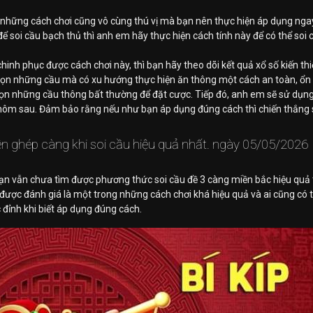
những cách chơi cũng vô cùng thú vị mà bạn nên thực hiện áp dụng ngay đ
để soi cầu bạch thủ thì anh em hãy thực hiện cách tính này để có thể so
chinh phục được cách chơi này, thì bạn hãy theo dõi kết quả xổ số kiến 
họn những cầu mà có xu hướng thực hiện ăn thông một cách an toàn, ổn
ọn những cầu thông bất thường để đặt cược. Tiếp đó, anh em sẽ sử dụng 
hôm sau. Đảm bảo rằng nếu như bạn áp dụng đúng cách thì chiến thắng s
ện ghép càng khi soi cầu hiệu quả nhất. ngày 05/05/2026
ạn vẫn chưa tìm được phương thức soi cầu đề 3 càng miền bắc hiệu quả 
được đánh giá là một trong những cách chơi khá hiệu quả và ai cũng có 
đỉnh khi biết áp dụng đúng cách.