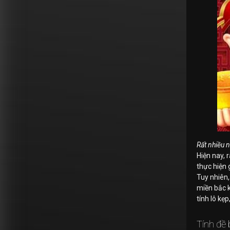
Rất nhiều 
Hiện nay, 
thực hiện 
Tuy nhiên,
miền bắc k
tính lô k
Tính đề