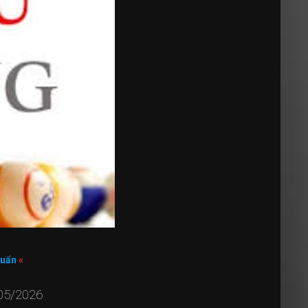
huẩn
«
/05/2026