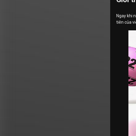
Ngay khi n
tiên của v