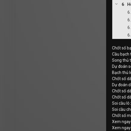
H
Chốt số b
Cầu bạch 
Song thủ t
Dự đoán s
Bạch thủ 
Chốt số dà
Dự đoán d
Chốt số dà
Chốt số d
Soi cầu lô
Soi cầu c
Chốt số mi
Xem ngay
Xem ngay