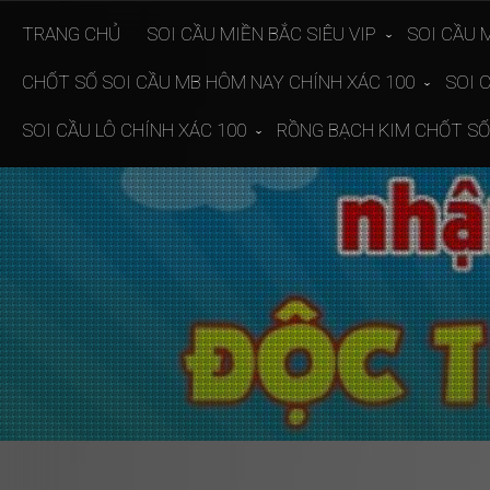
Skip
to
TRANG CHỦ
SOI CẦU MIỀN BẮC SIÊU VIP
SOI CẦU 
content
CHỐT SỐ SOI CẦU MB HÔM NAY CHÍNH XÁC 100
SOI 
SOI CẦU LÔ CHÍNH XÁC 100
RỒNG BẠCH KIM CHỐT S