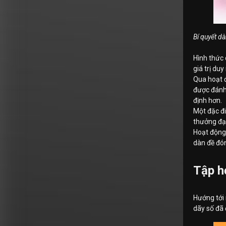
Bí quyết d
Hình thức 
giá trị du
Qua hoạt đ
được đánh 
định hơn.
Một đặc đi
thưởng đạ
Hoạt động 
dàn đề đón
Tập h
Hướng tới
dãy số đã 