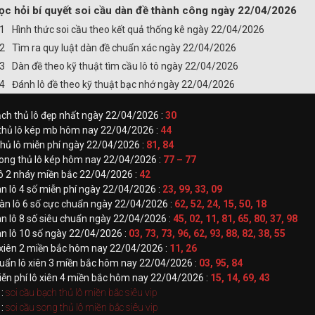
ọc hỏi bí quyết soi cầu dàn đề thành công ngày 22/04/2026
Hình thức soi cầu theo kết quả thống kê ngày 22/04/2026
Tìm ra quy luật dàn đề chuẩn xác ngày 22/04/2026
Dàn đề theo kỹ thuật tìm cầu lô tô ngày 22/04/2026
Đánh lô đề theo kỹ thuật bạc nhớ ngày 22/04/2026
ạch thủ lô đẹp nhất ngày 22/04/2026 :
30
thủ lô kép mb hôm nay 22/04/2026 :
44
hủ lô miễn phí ngày 22/04/2026 :
81, 84
ong thủ lô kép hôm nay 22/04/2026 :
77 – 77
lô 2 nháy miền bắc 22/04/2026 :
42
n lô 4 số miễn phí ngày 22/04/2026 :
23, 99, 33, 09
àn lô 6 số cực chuẩn ngày 22/04/2026 :
62, 52, 24, 15, 50, 18
n lô 8 số siêu chuẩn ngày 22/04/2026 :
45, 02, 11, 81, 65, 80, 37, 98
àn lô 10 số ngày 22/04/2026 :
03, 73, 73, 96, 62, 93, 88, 82, 38, 55
 xiên 2 miền bắc hôm nay 22/04/2026 :
11, 26
huẩn lô xiên 3 miền bắc hôm nay 22/04/2026 :
03, 95, 84
ễn phí lô xiên 4 miền bắc hôm nay 22/04/2026 :
15, 14, 69, 43
 :
soi cầu bạch thủ lô miền bắc siêu vip
 :
soi cầu song thủ lô miền bắc siêu vip