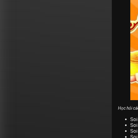
Học hỏi cá
Soi
Soi
Soi
Soi