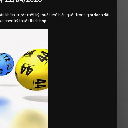
ấn khích trước một kỹ thuật khá hiệu quả. Trong giai đoạn đầu
ựa chọn kỹ thuật thích hợp.