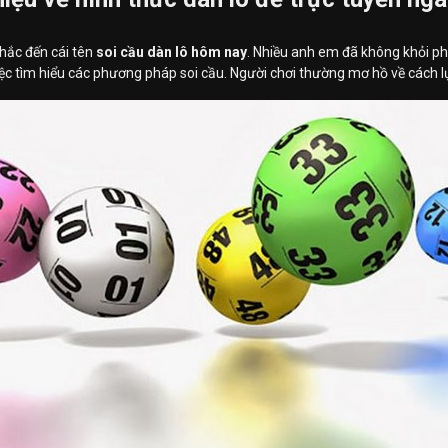
hắc đến cái tên
soi cầu dàn lô hôm nay
. Nhiều anh em đã không khỏi ph
iệc tìm hiểu các phương pháp soi cầu. Người chơi thường mơ hồ về cách l