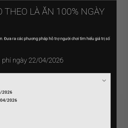
O THEO LÀ ĂN 100% NGÀY
. Đưa ra các phương pháp hỗ trợ người chơi tìm hiểu giá trị số
 phí ngày 22/04/2026
4/2026
/04/2026