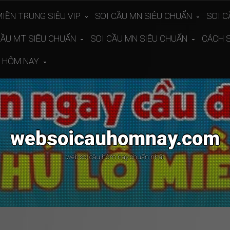
MIỀN TRUNG SIÊU VIP
SOI CẦU MN SIÊU CHUẨN
SOI C
CẦU MT SIÊU CHUẨN
SOI CẦU MN SIÊU CHUẨN
CÁCH S
Ố HÔM NAY
websoicauhomnay.com
web soi cầu hôm nay chuẩn nhất