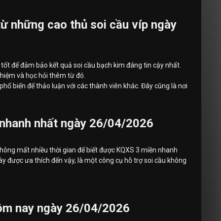
ừ những cao thủ soi cầu víp ngày
tốt để đảm bảo kết quả soi cầu bạch kim đáng tin cậy nhất.
ghiệm và học hỏi thêm từ đó.
hổ biến để thảo luận với các thành viên khác. Đây cũng là nơi
 nhanh nhất ngày 26/04/2026
 không mất nhiều thời gian để biết được KQXS 3 miền nhanh
 này được ưa thích đến vậy, là một công cụ hỗ trợ soi cầu không
hôm nay ngày 26/04/2026