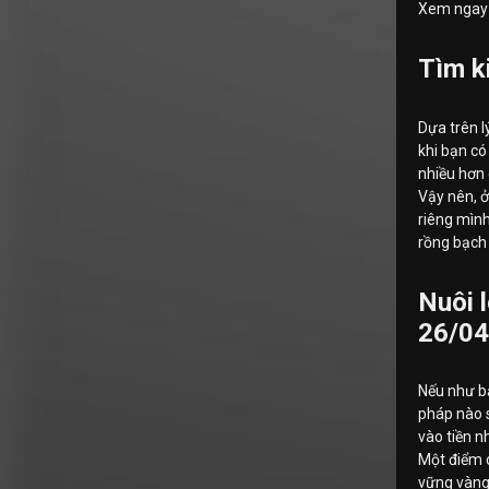
Xem ngay
Tìm k
Dựa trên l
khi bạn có
nhiều hơn 
Vậy nên, 
riêng mình
rồng bạch
Nuôi 
26/04
Nếu như bạ
pháp nào s
vào tiền n
Một điểm c
vững vàng,