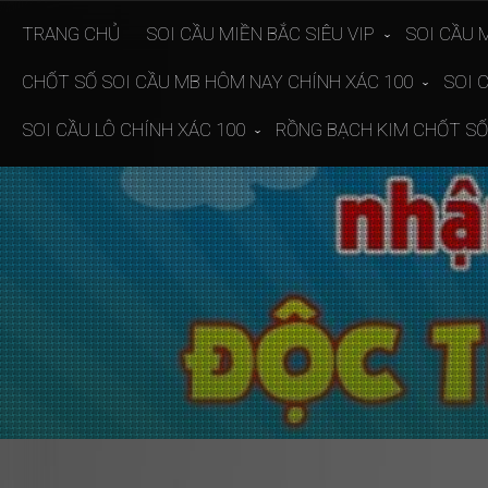
Skip
to
TRANG CHỦ
SOI CẦU MIỀN BẮC SIÊU VIP
SOI CẦU 
content
CHỐT SỐ SOI CẦU MB HÔM NAY CHÍNH XÁC 100
SOI 
SOI CẦU LÔ CHÍNH XÁC 100
RỒNG BẠCH KIM CHỐT S