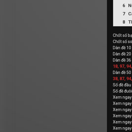
N
C
T
Chốt số b
Chốt số s
Dàn đề 10
Dàn đề 20
Dàn đề 36
18, 97, 94,
Dàn đề 50
38, 87, 94,
Số đề đầu
Số đề đuô
Xem ngay
Xem ngay
Xem ngay
Xem ngay
Xem ngay
Xem ngay