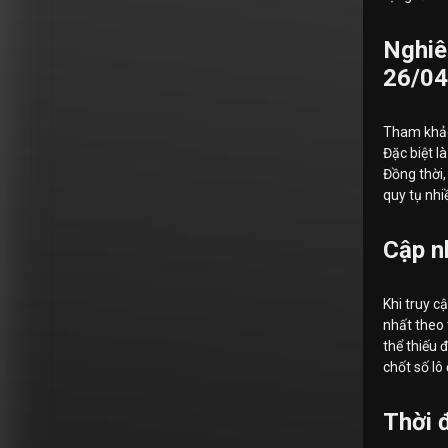
Nghiê
26/04
Tham khảo 
Đặc biệt l
Đồng thời,
quy tụ nhi
Cập n
Khi truy c
nhất theo 
thể thiếu 
chốt số l
Thời 