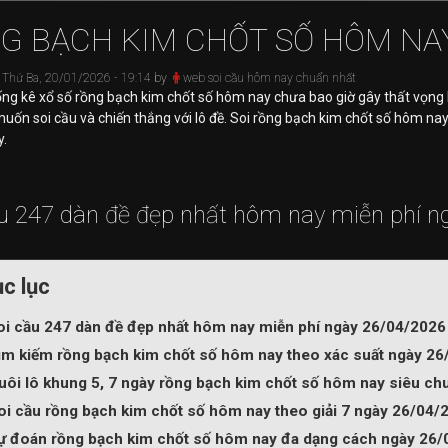
G BẠCH KIM CHỐT SỐ HÔM NAY
:
Thứ Ba, 20/01/2026 - 19:14
by
web soi cầu hôm nay chuẩn nhất
ng kê xổ số rồng bạch kim chốt số hôm nay chưa bao giờ gây thất vọng bở
uốn soi cầu và chiến thắng với lô đề. Soi rồng bạch kim chốt số hôm nay c
y.
ầu 247 dàn đề đẹp nhất hôm nay miễn phí 
c lục
oi cầu 247 dàn đề đẹp nhất hôm nay miễn phí ngày 26/04/2026
ìm kiếm rồng bạch kim chốt số hôm nay theo xác suất ngày 2
uôi lô khung 5, 7 ngày rồng bạch kim chốt số hôm nay siêu c
oi cầu rồng bạch kim chốt số hôm nay theo giải 7 ngày 26/04/
ự đoán rồng bạch kim chốt số hôm nay đa dạng cách ngày 26