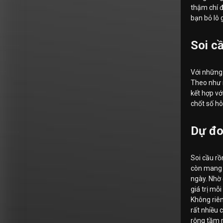
thậm chí đ
bạn bỏ lô 
Soi c
Với những 
Theo như n
kết hợp vớ
chốt số hô
Dự đ
Soi cầu rồ
còn mang đ
ngày. Nhờ 
giá trị mỗi
Không riên
rất nhiều 
rộng tầm m