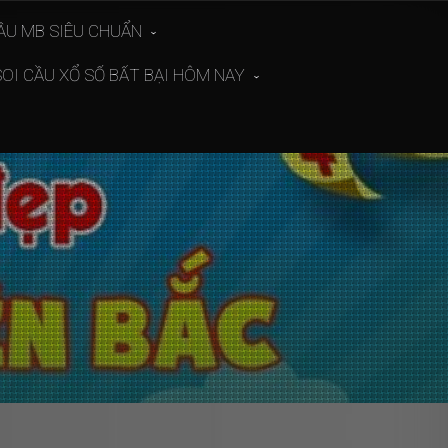
ẦU MB SIÊU CHUẨN
OI CẦU XỔ SỐ BẤT BẠI HÔM NAY