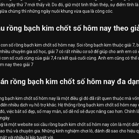
ến ngày thứ 7 mới thấy về. Do đó, giữ một tinh thần thép, sự điểm tĩnh 
giữa chừng thì những ngày nuôi khung vừa qua là công cóc.
ầu rồng bạch kim chốt số hôm nay theo gi
con số rồng bạch kim chốt số hôm nay. Soi rồng bạch kim thuộc giải 7, 
hiều chuyên gia số học, giải 7 có rất nhiều cơ sở để giúp cho anh em có đư
i con số cuối cùng của giải 7,4 ra kết quả cuối cùng. Anh em cũng có th
m nay theo giải 7
oán
rồng bạch kim chốt số hôm nay đa dạ
ng bạch kim chốt số hôm nay là một điều gì đó đã rất quen thuộc mà vốn d
ến nhiều dịch vụ hỗ trợ khác. Hệ thống rồng bạch kim chốt số hôm nay
đó, việc bắt số đẹp, số may mắn, số dễ nổ sẽ được nâng cao hơn. Chính 
 ngày.
g là một website soi cầu rồng bạch kim chốt số hôm nay còn là một diễn 
cao thủ và chuyên gia. Những kinh nghiệm chơi lô, đánh đề sao cho hiệu q
ắt với nhiều bí kíp tuyệt vời.