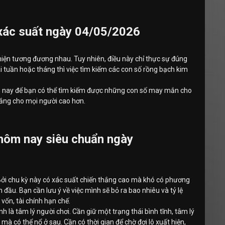
xác suất ngày 04/05/2026
hiện tương đương nhau. Tuy nhiên, điều này chỉ thực sự đúng
i tuần hoặc tháng thì việc tìm kiếm các con số rồng bạch kim
m nay để bạn có thể tìm kiếm được những con số may mắn cho
thắng cho mọi người cao hơn.
 hôm nay siêu chuẩn ngày
 Bởi chu kỳ này có xác suất chiến thắng cao mà khó có phương
 đầu. Bạn cần lưu ý về việc mình sẽ bỏ ra bao nhiêu và tỷ lệ
vốn, tài chính hạn chế.
 là tâm lý người chơi. Cần giữ một trạng thái bình tĩnh, tâm lý
à có thể nổ ở sau. Cần có thời gian để chờ đợi lô xuất hiện,