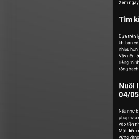
Xem ngay
Tìm k
Dựa trên l
khi bạn có
nhiều hơn 
Vậy nên, 
riêng mình
rồng bạch
Nuôi 
04/05
Nếu như bạ
pháp nào s
vào tiền n
Một điểm c
vững vàng,