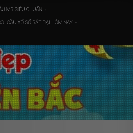
ẦU MB SIÊU CHUẨN
OI CẦU XỔ SỐ BẤT BẠI HÔM NAY