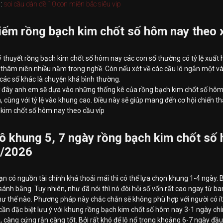
 :
soi cầu dàn đề 10 con miền bắc siêu vip
iếm rồng bạch kim chốt số hôm nay theo 
ý thuyết rồng bạch kim chốt số hôm nay các con số thường có tỷ lệ xuất 
 thâm niên nhiều năm trong nghề. Còn nếu xét về các cầu lô ngắn một và
các số khác là chuyện khá bình thường.
ở đây anh em sẽ dựa vào những thống kê của rồng bạch kim chốt số hô
, cùng với tỷ lệ vào khung cao. Điều này sẽ giúp mang đến cơ hội chiến 
 kim chốt số hôm nay theo cầu víp
lô khung 5, 7 ngày rồng bạch kim chốt số
/2026
n có nguồn tài chính khá thoải mái thì có thể lựa chọn khung 1-4 ngày.
ánh bằng. Tuy nhiên, như đã nói thì nó đòi hỏi số vốn rất cao ngay từ ban
hư thế nào. Phương pháp này chắc chắn sẽ không phù hợp với người có ít 
ần đặc biệt lưu ý với khung rồng bạch kim chốt số hôm nay 3-1 ngày chính
 càng cứng rắn càng tốt. Bởi rất khó để lô nổ trong khoảng 6-7 ngày đầu m