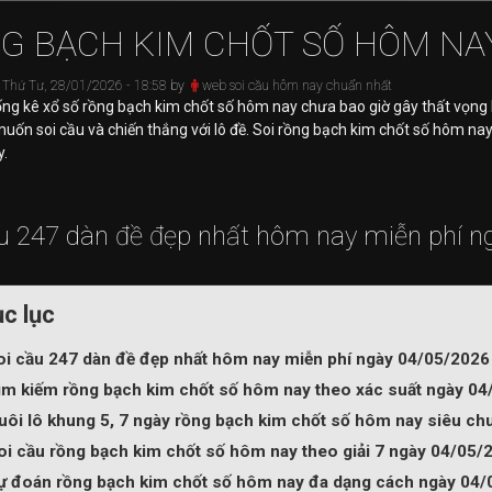
G BẠCH KIM CHỐT SỐ HÔM NAY
:
Thứ Tư, 28/01/2026 - 18:58
by
web soi cầu hôm nay chuẩn nhất
ng kê xổ số rồng bạch kim chốt số hôm nay chưa bao giờ gây thất vọng bở
uốn soi cầu và chiến thắng với lô đề. Soi rồng bạch kim chốt số hôm nay c
y.
ầu 247 dàn đề đẹp nhất hôm nay miễn phí 
c lục
oi cầu 247 dàn đề đẹp nhất hôm nay miễn phí ngày 04/05/2026
ìm kiếm rồng bạch kim chốt số hôm nay theo xác suất ngày 0
uôi lô khung 5, 7 ngày rồng bạch kim chốt số hôm nay siêu c
oi cầu rồng bạch kim chốt số hôm nay theo giải 7 ngày 04/05/
ự đoán rồng bạch kim chốt số hôm nay đa dạng cách ngày 04