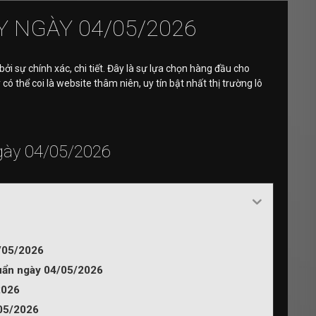
 NGÀY 04/05/2026
i sự chính xác, chi tiết. Đây là sự lựa chọn hàng đầu cho
ó thể coi là website thâm niên, uy tín bật nhất thị trường lô
ngày 04/05/2026
4/05/2026
huẩn ngày 04/05/2026
2026
/05/2026