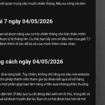
là rất quan trọng nếu muốn chiến thắng. Nếu sự nóng vội làm
ải 7 ngày 04/05/2026
bạn sẽ được nâng cao cơ hội chiến thắng cho bản thân mình.
ợc tỷ lệ thắng lớn. Cụ thể, bạn lấy con số đầu tiên của giải 7,1
ể đánh thêm lô lộn để bộ số của mình thêm chắc chắn.
ng cách ngày 04/05/2026
ĩ ai cũng biết. Tuy nhiên, không chỉ riêng soi cầu mà website
 cho phép thành viên tham gia dự đoán kết quả xổ số hằng
là một phần giúp bạn làm tăng ví tiền qua những phần thưởng
đàn lớn. Ở đây quy tụ rất đông đảo anh em lô thủ, trong đó có
uả sẽ được truyền đạt lại. Bạn có cơ hội được học hỏi và mở