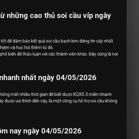
ừ những cao thủ soi cầu víp ngày
tốt để đảm bảo kết quả soi cầu bạch kim đáng tin cậy nhất.
ghiệm và học hỏi thêm từ đó.
hổ biến để thảo luận với các thành viên khác. Đây cũng là nơi
 nhanh nhất ngày 04/05/2026
 không mất nhiều thời gian để biết được KQXS 3 miền nhanh
 này được ưa thích đến vậy, là một công cụ hỗ trợ soi cầu không
hôm nay ngày 04/05/2026