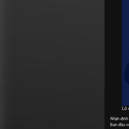
Lô 
Nhận định 
Ban đầu vớ