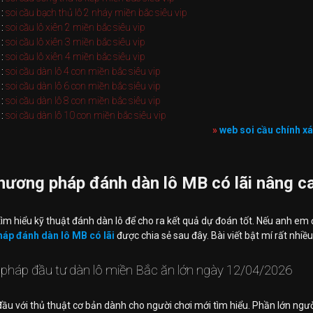
 :
soi cầu bạch thủ lô 2 nháy miền bắc siêu vip
 :
soi cầu lô xiên 2 miền bắc siêu vip
 :
soi cầu lô xiên 3 miền bắc siêu vip
 :
soi cầu lô xiên 4 miền bắc siêu vip
 :
soi cầu dàn lô 4 con miền bắc siêu vip
 :
soi cầu dàn lô 6 con miền bắc siêu vip
 :
soi cầu dàn lô 8 con miền bắc siêu vip
 :
soi cầu dàn lô 10 con miền bắc siêu vip
»
web soi cầu chính x
hương pháp đánh dàn lô MB có lãi nâng ca
tìm hiểu kỹ thuật đánh dàn lô để cho ra kết quả dự đoán tốt. Nếu anh em 
áp đánh dàn lô MB có lãi
được chia sẻ sau đây. Bài viết bật mí rất nhi
pháp đầu tư dàn lô miền Bắc ăn lớn ngày 12/04/2026
u với thủ thuật cơ bản dành cho người chơi mới tìm hiểu. Phần lớn người