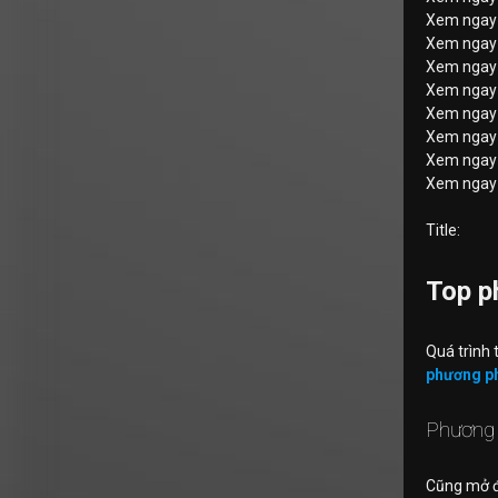
Xem ngay
Xem ngay
Xem ngay
Xem ngay
Xem ngay
Xem ngay
Xem ngay
Xem ngay
Title:
Top p
Quá trình 
phương ph
Phương 
Cũng mở đầ