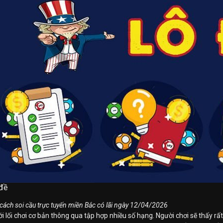
đề
cách soi cầu trực tuyến miền Bắc có lãi ngày 12/04/2026
i lối chơi cơ bản thông qua tập hợp nhiều số hạng. Người chơi sẽ thấy rấ