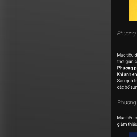
Phương 
Mục tiêu đ
thời gian 
Phương ph
Khi anh em
Sau quá tr
các bổ sun
Phương 
Mục tiêu c
giảm thiểu