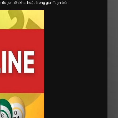
n được triển khai hoặc trong giai đoạn trên.