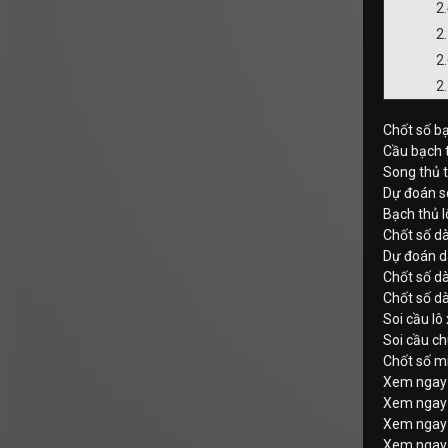
Chốt số b
Cầu bạch 
Song thủ t
Dự đoán s
Bạch thủ 
Chốt số dà
Dự đoán d
Chốt số dà
Chốt số d
Soi cầu lô
Soi cầu c
Chốt số mi
Xem ngay
Xem ngay
Xem ngay
Xem ngay