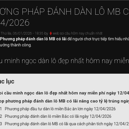
ƠNG PHÁP ĐÁNH DÀN LÔ MB C
04/2026
:
Thứ Ba, 06/01/2026 - 18:35
by
web soi cầu hôm nay chuẩn nhất
Phương pháp đánh dàn lô MB có lãi
để người chơi trực tiếp tìm hiểu nh
hưởng thành công.
ầu minh ngọc dàn lô đẹp nhất hôm nay miễn
c lục
oi cầu minh ngọc dàn lô đẹp nhất hôm nay miễn phí ngày 12/0
op phương pháp đánh dàn lô MB có lãi nâng cao tỷ lệ trúng ng
Phương pháp đầu tư dàn lô miền Bắc ăn lớn ngày 12/04/2026
Phương pháp đánh dàn lô miền Bắc có lãi ngày 12/04/2026
Phương pháp đánh dàn lô MB có lãi qua cách phân tích ngày 12/04/