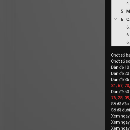
M
C
Chốt số b
Chốt số s
Dàn đề 10
Dàn đề 20
Dàn đề 36
81, 67, 73,
Dàn đề 50
76, 28, 09,
Số đề đầu
Số đề đuô
Xem ngay
Xem ngay
Xem ngay