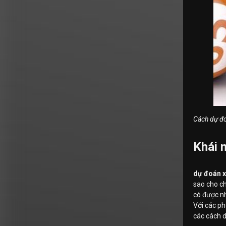
Cách dự đo
Khái 
dự đoán 
sao cho ch
có được nh
Với các ph
các cách d