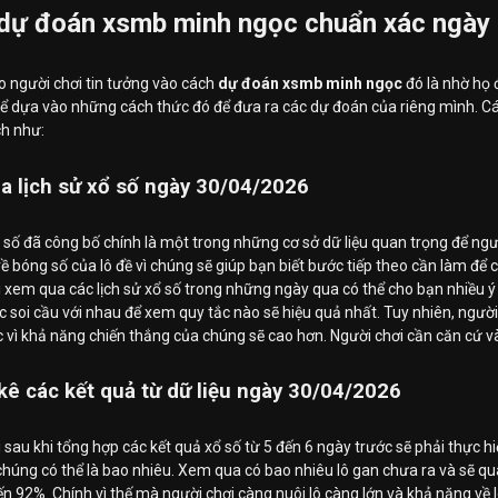
dự đoán xsmb minh ngọc chuẩn xác ngày
ao người chơi tin tưởng vào cách
dự đoán xsmb minh ngọc
đó là nhờ họ 
hể dựa vào những cách thức đó để đưa ra các dự đoán của riêng mình. 
h như:
 lịch sử xổ số ngày 30/04/2026
 số đã công bố chính là một trong những cơ sở dữ liệu quan trọng để người
về bóng số của lô đề vì chúng sẽ giúp bạn biết bước tiếp theo cần làm để
 xem qua các lịch sử xổ số trong những ngày qua có thể cho bạn nhiều ý 
c soi cầu với nhau để xem quy tắc nào sẽ hiệu quả nhất. Tuy nhiên, người 
 vì khả năng chiến thắng của chúng sẽ cao hơn. Người chơi cần căn cứ v
ê các kết quả từ dữ liệu ngày 30/04/2026
 sau khi tổng hợp các kết quả xổ số từ 5 đến 6 ngày trước sẽ phải thực 
húng có thể là bao nhiêu. Xem qua có bao nhiêu lô gan chưa ra và sẽ qua
n 92%. Chính vì thế mà người chơi càng nuôi lô càng lớn và khả năng về l