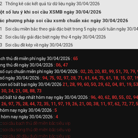
Thống kê các kết quả từ dữ liệu ngày 30/04/2026
ột số lưu ý khi soi cầu XSMB ngày 30/04/2026
ác phương pháp soi cầu xsmb chuẩn xác ngày 30/04/2026
Soi cầu miền bắc theo giải đặc biệt trong 5 ngày cuối tuần ngày 30/
Soi cầu lấy giải đặc biệt ngày thứ 4 ngày 30/04/2026
Soi cầu đề kép về ngày 30/04/2026
ạch thủ đề miễn phí ngày 30/04/2026 :
65
ong thủ đề ngày 30/04/2026 :
06, 47
 số cực chuẩn miễn phí ngày 30/04/2026 :
02, 20, 20, 83, 99, 51, 70, 79,
 số ngày 30/04/2026 :
94, 75, 92, 97, 28, 71, 61, 64, 75, 61, 18, 15, 07, 1
 con số bất bại ngày 30/04/2026
21, 28, 99, 60, 50, 29, 62, 04, 81, 19, 53
 30, 34, 21, 08, 88, 73
 số bất tử đẹp nhất hôm nay ngày 30/04/2026 :
96, 40, 62, 80, 55, 02, 94
 26, 97, 75, 28, 44, 72, 35, 11, 97, 19, 26, 21, 00, 38, 11, 97, 62, 72, 77, 
 hôm nay ngày 30/04/2026 :
5
i hôm nay ngày 30/04/2026 :
4
 :
soi cầu bạch thủ đề miền bắc siêu vip
 :
soi cầu song thủ đề miền bắc siêu vip
 :
soi cầu đề đầu đuôi miền bắc siêu vip