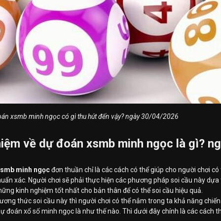
án xsmb minh ngọc có gì thu hút đến vậy? ngày 30/04/2026
niệm về dự đoán xsmb minh ngọc là gì? n
xsmb minh ngọc
đơn thuần chỉ là các cách có thể giúp cho người chơi có 
uẩn xác. Người chơi sẽ phải thực hiện các phương pháp soi cầu này dựa t
ững kinh nghiệm tốt nhất cho bản thân để có thể soi cầu hiệu quả.
ương thức soi cầu này thì người chơi có thể nắm trong ta khả năng chi
ự đoán xổ số minh ngọc là như thế nào. Thì dưới đây chính là các cách 