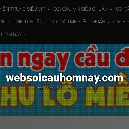
MIỀN TRUNG SIÊU VIP
SOI CẦU MN SIÊU CHUẨN
SOI C
CẦU MT SIÊU CHUẨN
SOI CẦU MN SIÊU CHUẨN
CÁCH S
Ố HÔM NAY
websoicauhomnay.com
web soi cầu hôm nay chuẩn nhất