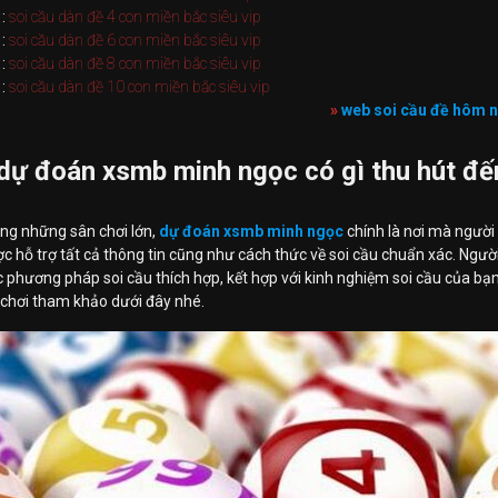
 :
soi cầu dàn đề 4 con miền bắc siêu vip
 :
soi cầu dàn đề 6 con miền bắc siêu vip
 :
soi cầu dàn đề 8 con miền bắc siêu vip
 :
soi cầu dàn đề 10 con miền bắc siêu vip
»
web soi cầu đề hôm 
dự đoán xsmb minh ngọc có gì thu hút đ
ng những sân chơi lớn,
dự đoán xsmb minh ngọc
chính là nơi mà người 
c hỗ trợ tất cả thông tin cũng như cách thức về soi cầu chuẩn xác. Người
 phương pháp soi cầu thích hợp, kết hợp với kinh nghiệm soi cầu của bạn.
 chơi tham khảo dưới đây nhé.