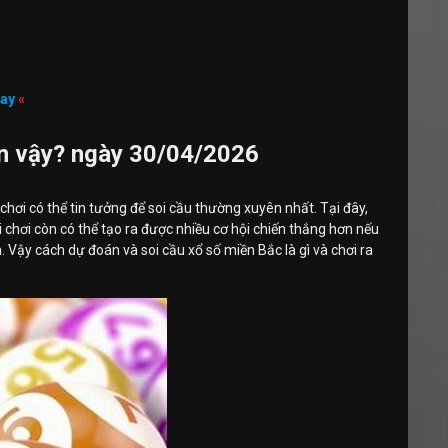
nay
«
ến vậy? ngày 30/04/2026
chơi có thể tin tưởng để soi cầu thường xuyên nhất. Tại đây,
 chơi còn có thể tạo ra được nhiều cơ hội chiến thắng hơn nếu
 Vậy cách dự đoán và soi cầu xổ số miền Bắc là gì và chơi ra