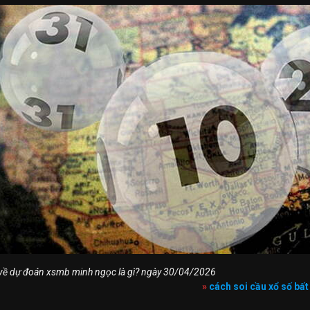
về dự đoán xsmb minh ngọc là gì? ngày 30/04/2026
»
cách soi cầu xổ số bất