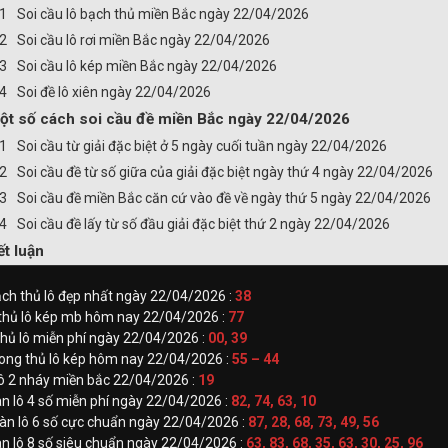
Soi cầu lô bạch thủ miền Bắc ngày 22/04/2026
Soi cầu lô rơi miền Bắc ngày 22/04/2026
Soi cầu lô kép miền Bắc ngày 22/04/2026
Soi đề lô xiên ngày 22/04/2026
ột số cách soi cầu đề miền Bắc ngày 22/04/2026
Soi cầu từ giải đặc biệt ở 5 ngày cuối tuần ngày 22/04/2026
Soi cầu đề từ số giữa của giải đặc biệt ngày thứ 4 ngày 22/04/2026
Soi cầu đề miền Bắc căn cứ vào đề về ngày thứ 5 ngày 22/04/2026
Soi cầu đề lấy từ số đầu giải đặc biệt thứ 2 ngày 22/04/2026
ết luận
ạch thủ lô đẹp nhất ngày 22/04/2026 :
38
thủ lô kép mb hôm nay 22/04/2026 :
77
hủ lô miễn phí ngày 22/04/2026 :
00, 39
ong thủ lô kép hôm nay 22/04/2026 :
55 – 44
lô 2 nháy miền bắc 22/04/2026 :
19
n lô 4 số miễn phí ngày 22/04/2026 :
82, 74, 63, 10
àn lô 6 số cực chuẩn ngày 22/04/2026 :
87, 28, 68, 73, 49, 56
n lô 8 số siêu chuẩn ngày 22/04/2026 :
63, 83, 68, 35, 63, 30, 25, 96