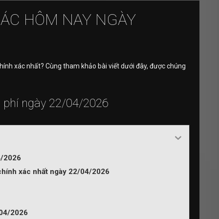
XÁC HÔM NAY NGÀY
hính xác nhất? Cùng tham khảo bài viết dưới đây, được chúng
 phí ngày 22/04/2026
4/2026
chính xác nhất ngày 22/04/2026
/04/2026