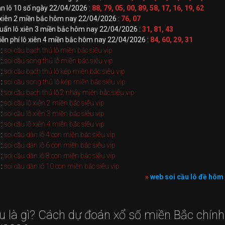
àn lô 10 số ngày 22/04/2026 :
88, 79, 05, 00, 89, 58, 17, 16, 19, 62
 xiên 2 miền bắc hôm nay 22/04/2026 :
76, 07
huẩn lô xiên 3 miền bắc hôm nay 22/04/2026 :
31, 81, 43
ễn phí lô xiên 4 miền bắc hôm nay 22/04/2026 :
84, 60, 29, 31
 :
soi cầu bạch thủ lô miền bắc siêu vip
 :
soi cầu song thủ lô miền bắc siêu vip
 :
soi cầu bạch thủ lô kép miền bắc siêu vip
 :
soi cầu song thủ lô kép miền bắc siêu vip
 :
soi cầu bạch thủ lô 2 nháy miền bắc siêu vip
 :
soi cầu lô xiên 2 miền bắc siêu vip
 :
soi cầu lô xiên 3 miền bắc siêu vip
 :
soi cầu lô xiên 4 miền bắc siêu vip
 :
soi cầu dàn lô 4 con miền bắc siêu vip
 :
soi cầu dàn lô 6 con miền bắc siêu vip
 :
soi cầu dàn lô 8 con miền bắc siêu vip
 :
soi cầu dàn lô 10 con miền bắc siêu vip
»
web soi cầu lô đề hôm
u là gì? Cách dự đoán xổ số miền Bắc chín