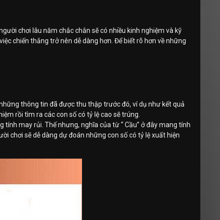
g người chơi lâu năm chắc chắn sẽ có nhiều kinh nghiệm và kỹ
 việc chiến thắng trở nên dễ dàng hơn. Để biết rõ hơn về những
 những thông tin đã được thu thập trước đó, ví dụ như kết quả
m rồi tìm ra các con số có tỷ lệ cao sẽ trúng.
g tính may rủi. Thế nhưng, nghĩa của từ “ Cầu” ở đây mang tính
gười chơi sẽ dễ dàng dự đoán những con số có tỷ lệ xuất hiện