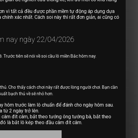
hơn vì tất cả đều được phần mềm tự động áp dụng dựa
chính xác nhất. Cách soi này thì rất đơn giản, ai cũng có
ôm nay ngày 22/04/2026
ề. Trước tiên sẽ nói về soi cầu lô miền Bắc hôm nay.
 thủ. Cho thấy cách chơi này rất được lòng người chơi. Bạn cần
c suất bạch thủ về sẽ nhỏ hơn.
 ngày hôm trước làm lô chuẩn để đánh cho ngày hôm sau.
a từ 2 ngày trở lên.
u câm đít câm, bắt theo tướng ông tướng bà, bắt theo
đó là bắt lô kép theo đầu câm đít câm.