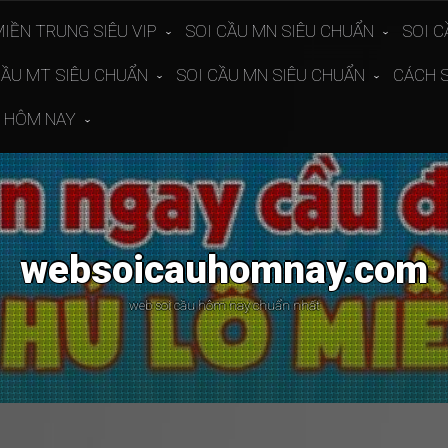
MIỀN TRUNG SIÊU VIP
SOI CẦU MN SIÊU CHUẨN
SOI C
CẦU MT SIÊU CHUẨN
SOI CẦU MN SIÊU CHUẨN
CÁCH S
Ố HÔM NAY
websoicauhomnay.com
web soi cầu hôm nay chuẩn nhất