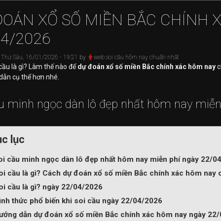
ĐOÁN XỔ SỐ MIỀN BẮC CHÍNH 
04/2026
:
Thứ Sáu, 16/01/2026 - 19:21
by
web soi cầu hôm nay chuẩn nhất
cầu là gì? Làm thế nào để
dự đoán xổ số miền Bắc chính xác hôm nay
c
dẫn cụ thể hơn nhé.
ầu minh ngọc dàn lô đẹp nhất hôm nay miễn
c lục
oi cầu minh ngọc dàn lô đẹp nhất hôm nay miễn phí ngày 22/0
oi cầu là gì? Cách dự đoán xổ số miền Bắc chính xác hôm nay 
oi cầu là gì? ngày 22/04/2026
ình thức phổ biến khi soi cầu ngày 22/04/2026
ướng dẫn dự đoán xổ số miền Bắc chính xác hôm nay ngày 22