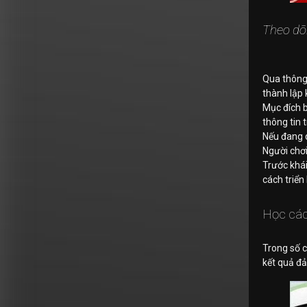
Theo dõ
Qua thông 
thành lập 
Mục đích b
thông tin 
Nếu đang 
Người chơi
Trước khái
cách triển
Học các
Trong số 
kết quả đả