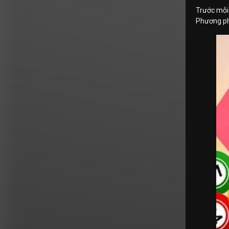
Trước mỗi 
Phương ph