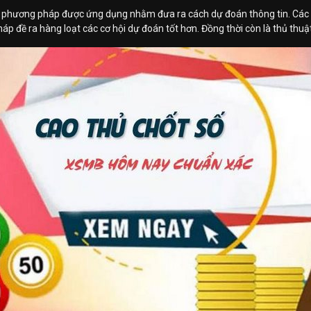
phương pháp được ứng dụng nhằm đưa ra cách dự đoán thông tin. Các bạn
áp đề ra hàng loạt các cơ hội dự đoán tốt hơn. Đồng thời còn là thủ t