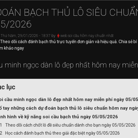
ĐOÁN BẠCH THỦ LÔ SIÊU CHUẨ
05/2026
:
Thứ Năm, 29/01/2026 - 18:37
by
web soi cầu hôm nay chuẩn nhất
Theo dõi cách đánh bạch thủ trực tuyến đơn giản và hiệu quả. Chia sẻ bí
am khảo ngay
ầu minh ngọc dàn lô đẹp nhất hôm nay miễn
c lục
oi cầu minh ngọc dàn lô đẹp nhất hôm nay miễn phí ngày 05/0
ổ tay những cách dự đoán bạch thủ lô siêu chuẩn hôm nay ng
ịnh hình về kỹ năng soi cầu bạch thủ ngày 05/05/2026
Theo dõi cách chốt lô đề siêu chuẩn dành cho bạn ngày 05/05/2026
Học cách đánh bạch thủ theo giải đặc biệt ngày 05/05/2026