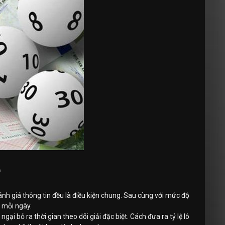
6
ánh giá thông tin đều là điều kiện chung. Sau cùng với mức độ
c mỗi ngày.
gại bỏ ra thời gian theo dõi giải đặc biệt. Cách đưa ra tỷ lệ lô