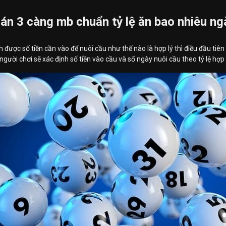
án 3 càng mb chuẩn tỷ lệ ăn bao nhiêu n
h được số tiền cần vào để nuôi cầu như thế nào là hợp lý thì điều đầu tiên 
người chơi sẽ xác định số tiền vào cầu và số ngày nuôi cầu theo tỷ lệ hợp 