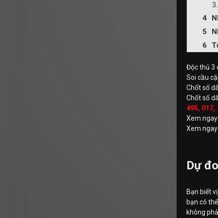
N
N
T
Độc thủ 3
Soi cầu c
Chốt số dà
Chốt số dà
495, 017,
Xem ngay
Xem ngay
Dự đo
Bạn biết v
bạn có th
không phải