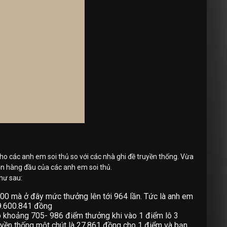
ho các anh em soi thủ so với các nhà ghi đề truyền thống. Vừa
ọn hàng đầu của các anh em soi thủ.
hư sau:
400 mà ở đây mức thưởng lên tới 964 lần. Tức là anh em
9.600.841 đồng
ào khoảng 705- 986 điểm thưởng khi vào 1 điểm lô 3
uyền thống một chút là 27.861 đồng cho 1 điểm và bạn