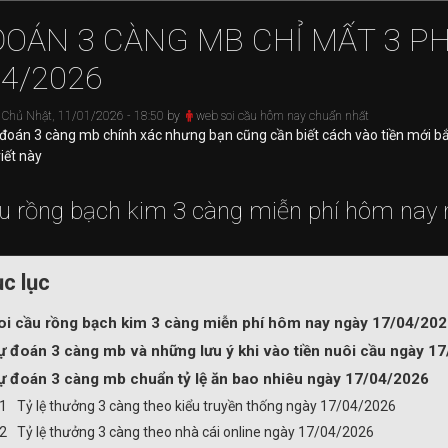
ĐOÁN 3 CÀNG MB CHỈ MẤT 3 P
04/2026
:
Chủ Nhật, 11/01/2026 - 18:50
by
web soi cầu hôm nay chuẩn nhất
đoán 3 càng mb chính xác nhưng bạn cũng cần biết cách vào tiền mới bắt
viết này
ầu rồng bạch kim 3 càng miễn phí hôm nay
c lục
oi cầu rồng bạch kim 3 càng miễn phí hôm nay ngày 17/04/20
ự đoán 3 càng mb và những lưu ý khi vào tiền nuôi cầu ngày 1
ự đoán 3 càng mb chuẩn tỷ lệ ăn bao nhiêu ngày 17/04/2026
Tỷ lệ thưởng 3 càng theo kiểu truyền thống ngày 17/04/2026
Tỷ lệ thưởng 3 càng theo nhà cái online ngày 17/04/2026