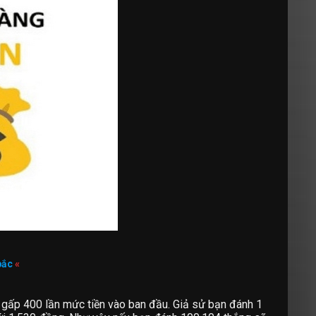
bắc
«
 gấp 400 lần mức tiền vào ban đầu. Giả sử bạn đánh 1