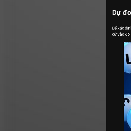
Dự đo
Để xác địn
cứ vào đó 