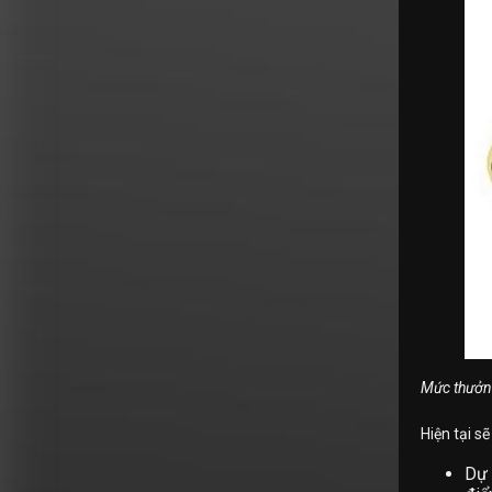
Mức thưởng
Hiện tại s
Dự 