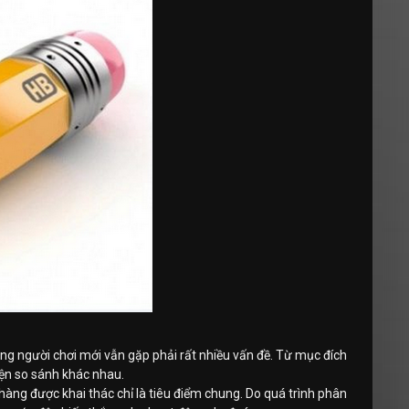
ng người chơi mới vẫn gặp phải rất nhiều vấn đề. Từ mục đích
kiện so sánh khác nhau.
àng được khai thác chỉ là tiêu điểm chung. Do quá trình phân