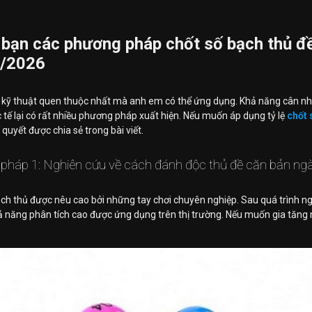
bạn các phương pháp chốt số bạch thủ đ
/2026
 kỹ thuật quen thuộc nhất mà anh em có thể ứng dụng. Khả năng cân nhắ
 tế lại có rất nhiều phương pháp xuất hiện. Nếu muốn áp dụng tỷ lệ
chốt 
í quyết được chia sẻ trong bài viết.
pháp 1: Nghiên cứu về cách đánh độc thủ đề căn bản ng
ạch thủ được nêu cao bởi những tay chơi chuyên nghiệp. Sau quá trình n
 năng phân tích cao được ứng dụng trên thị trường. Nếu muốn gia tăng mứ