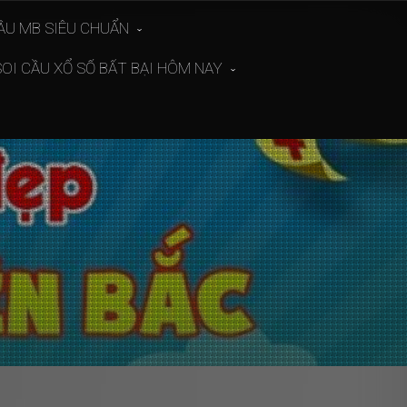
ẦU MB SIÊU CHUẨN
OI CẦU XỔ SỐ BẤT BẠI HÔM NAY