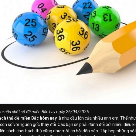
oi cầu chốt số đề miền Bắc hay ngày 26/04/2026
ạch thủ đề miền Bắc hôm nay
là nhu cầu lớn của nhiều anh em. Thế như
 con số với nguồn gốc thay đổi. Các bạn sẽ phải đánh đổi bởi nhiều điều 
đến cách chơi bạch thủ cũng như một cơ hội dồn nén. Tập hợp những số h