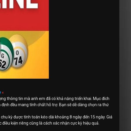
y
«
lượng thông tin mà anh em đã có khả năng triển khai. Mục đích
n định đều mang tính chất hỗ trợ. Bạn sẽ dễ dàng chọn ra thứ
 chu kỳ được tính toán kéo dài khoảng 8 ngày đến 15 ngày. Giá
 điều kiện riêng cũng là cách xác nhận cực kỳ hiệu quả.