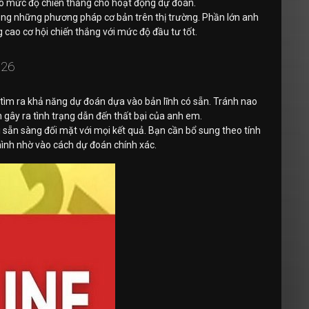
cao mức độ chiến thắng cho hoạt động dự đoán.
trong những phương pháp cơ bản trên thị trường. Phần lớn anh
g cao cơ hội chiến thắng với mức độ đầu tư tốt.
026
 tìm ra khả năng dự đoán dựa vào bản lĩnh có sẵn. Tránh nao
n gây ra tình trạng dẫn đến thất bại của anh em.
i sẵn sàng đối mặt với mọi kết quả. Bạn cần bổ sung theo tính
mình nhờ vào cách dự đoán chính xác.