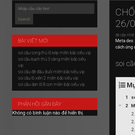
CHỐ
Search
26/
đã câp nhật
BÀI VIẾT MỚI
Meta des:
cách ứng 
soi cầu song thủ lô kép miền bắc siêu vip
soi cầu bạch thủ 3 càng miền bắc siêu
soi c
vip
soi cầu đề đầu đuôi miền bắc siêu vip
soi cầu lô xiên 2 miền bắc siêu vip
Mụ
soi cầu dàn lô 8 con miền bắc siêu vip
s
PHẢN HỒI GẦN ĐÂY
M
Không có bình luận nào để hiển thị.