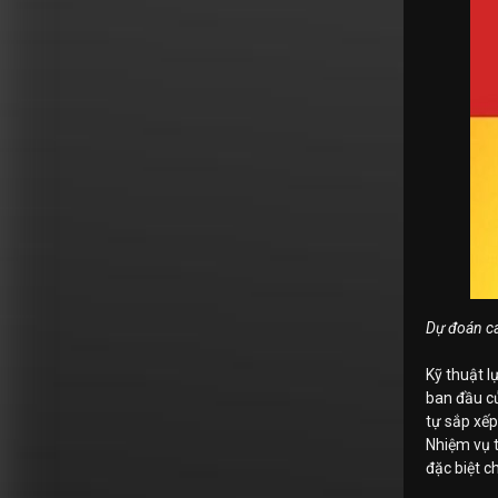
Dự đoán cá
Kỹ thuật l
ban đầu củ
tự sắp xếp
Nhiệm vụ t
đặc biệt c