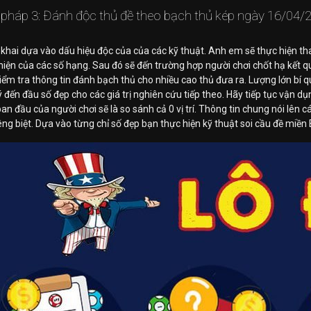
pháp 3: Đánh độc thủ đề theo bạch thủ kép ngày 16/04/
 khai dựa vào dấu hiệu độc của của các kỹ thuật. Anh em sẽ thực hiện tha
hiện của các số hạng. Sau đó sẽ đến trường hợp người chơi chốt hạ kết q
iểm tra thông tin đánh bạch thủ cho nhiều cao thủ đưa ra. Lượng lớn bí 
 đến đầu số đẹp cho các giá trị nghiên cứu tiếp theo. Hãy tiếp tục vận 
an đầu của người chơi sẽ là so sánh cả 0 vị trí. Thông tin chung nói lên 
iêng biệt. Dựa vào từng chỉ số đẹp bạn thực hiện kỹ thuật soi cầu đề miền 