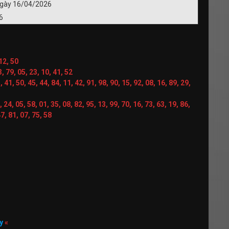
ngày 16/04/2026
6
 12, 50
3, 79, 05, 23, 10, 41, 52
, 41, 50, 45, 44, 84, 11, 42, 91, 98, 90, 15, 92, 08, 16, 89, 29,
, 24, 05, 58, 01, 35, 08, 82, 95, 13, 99, 70, 16, 73, 63, 19, 86,
47, 81, 07, 75, 58
y
«