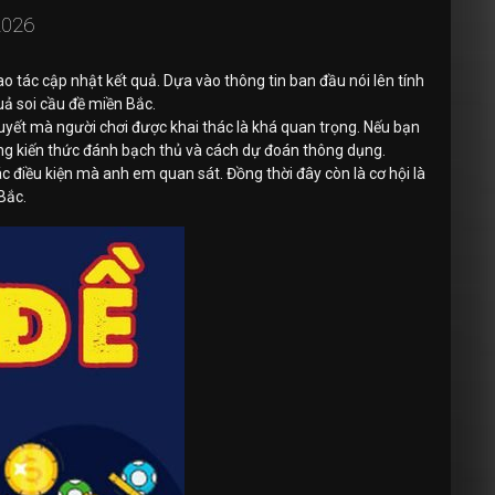
2026
o tác cập nhật kết quả. Dựa vào thông tin ban đầu nói lên tính
uả soi cầu đề miền Bắc.
quyết mà người chơi được khai thác là khá quan trọng. Nếu bạn
dụng kiến thức đánh bạch thủ và cách dự đoán thông dụng.
các điều kiện mà anh em quan sát. Đồng thời đây còn là cơ hội là
Bắc.