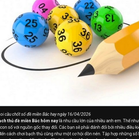
oi cầu chốt số đề miền Bắc hay ngày 16/04/2026
ạch thủ đề miền Bắc hôm nay
là nhu cầu lớn của nhiều anh em. Thế như
 con số với nguồn gốc thay đổi. Các bạn sẽ phải đánh đổi bởi nhiều điều 
đến cách chơi bạch thủ cũng như một cơ hội dồn nén. Tập hợp những số h