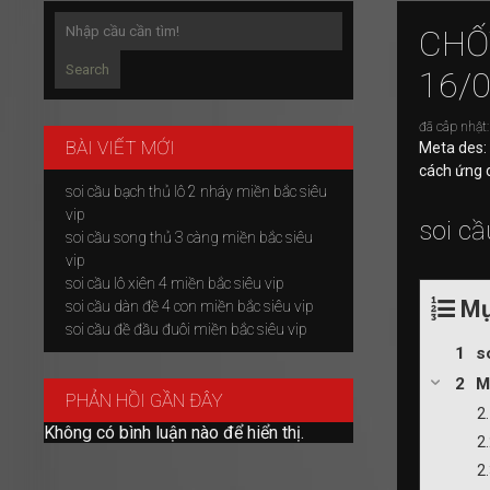
CHỐ
Search
16/
đã câp nhật
BÀI VIẾT MỚI
Meta des:
cách ứng 
soi cầu bạch thủ lô 2 nháy miền bắc siêu
vip
soi c
soi cầu song thủ 3 càng miền bắc siêu
vip
soi cầu lô xiên 4 miền bắc siêu vip
Mụ
soi cầu dàn đề 4 con miền bắc siêu vip
soi cầu đề đầu đuôi miền bắc siêu vip
s
M
PHẢN HỒI GẦN ĐÂY
Không có bình luận nào để hiển thị.