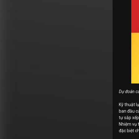
Dự đoán cá
Kỹ thuật l
ban đầu củ
tự sắp xếp
Nhiệm vụ t
đặc biệt c